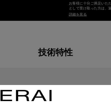
お客様に十分ご満足いた
として受け取った方は、
詳細を見る
安全で確実なお支払い
オフィチーネ パネライ
詳細を見る
技術特性
ギフト包装
ご注文品はすべてパネラ
します。オンライン決済
詳細を見る
画像は参考写真であり、色や