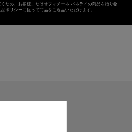
だくため、お客様またはオフィチーネ パネライの商品を贈り物
返品ポリシーに従って商品をご返品いただけます。
方法
では、次の各種クレジットカードをご使用いただけます：
イのロゴ入りボックスに入れて、無料でギフトラッピングいた
中、個人宛てのギフトメッセージを入れることもできます。
サイズは実際の商品と正確に一致しない場合がございます。