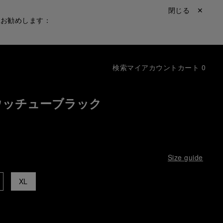
閉じる ✕
をお勧めします：
検索
マイアカウント
カート
0
ウッチューブラック
Size guide
XL