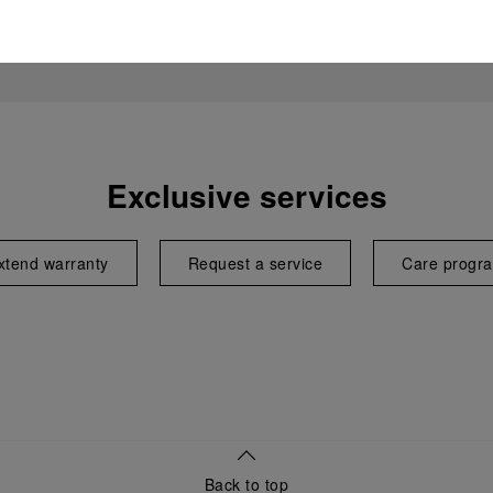
Exclusive services
xtend warranty
Request a service
Care progr
Back to top