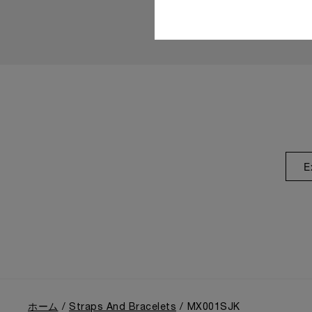
E
ホーム
Straps And Bracelets
MX001SJK