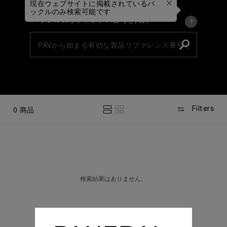
現在ウェブサイトに掲載されているバ
リファレンス番号
ックルのみ検索可能です
バックルのリファレンス番号を入力
?
コレクション&直径別
0
商品
Filters
検索結果はありません。