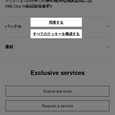
クッキーのみの使用に同意したこ
アリゲーター グリーン、グリーン、STD、20/18、BA、
とになります。
PAM Click Release System™
同意する
バックル
すべてのクッキーを構成する
素材
Exclusive services
Extend warranty
Request a service