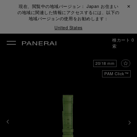
現在、閲覧中の地域バージョン：
Japan
お住まい
閉じる ✕
の地域に関連した情報にアクセスするには、以下の
地域バージョンの使用をお勧めします：
United States
検
カート
0
索
20/18 mm
PAM Click™