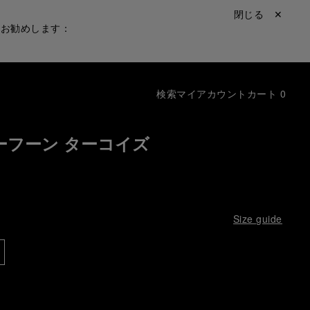
閉じる ✕
をお勧めします：
検索
マイアカウント
カート
0
ーフーン ターコイズ
Size guide