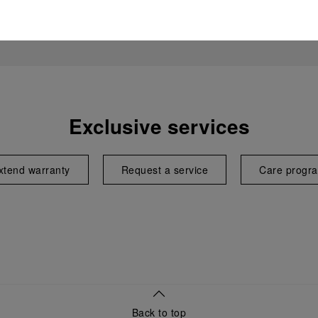
Exclusive services
xtend warranty
Request a service
Care progr
Back to top