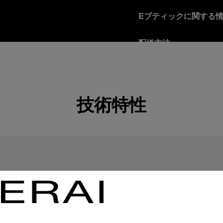
Eブティックに関する
配送方法
商品は、契約運送業者に
詳細を見る
返品ポリシー
技術特性
お客様に十分ご満足いた
として受け取った方は、
詳細を見る
安全で確実なお支払い
オフィチーネ パネライ
詳細を見る
ギフト包装