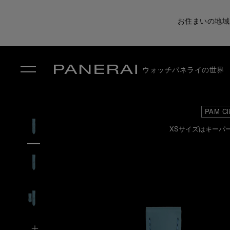
お住まいの地域
ウォッチ
パネライの世界
✕
PAM Cl
XSサイズはキーパ