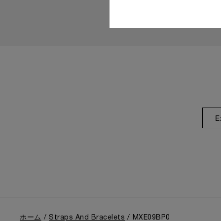
E
ホーム
Straps And Bracelets
MXE09BP0