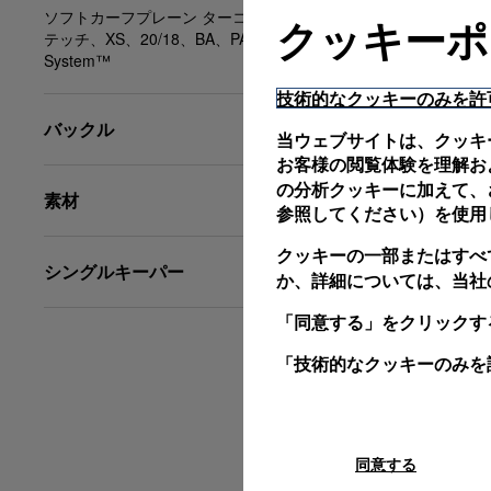
ソフトカーフプレーン ターコイズ、ターコイズス
クッキーポ
テッチ、XS、20/18、BA、PAM Click Release
System™
技術的なクッキーのみを許
バックル
当ウェブサイトは、クッキ
お客様の閲覧体験を理解お
の分析クッキーに加えて、さ
素材
参照してください）を使用
クッキーの一部またはすべ
シングルキーパー
か、詳細については、当社
「同意する」をクリックす
「技術的なクッキーのみを
同意する