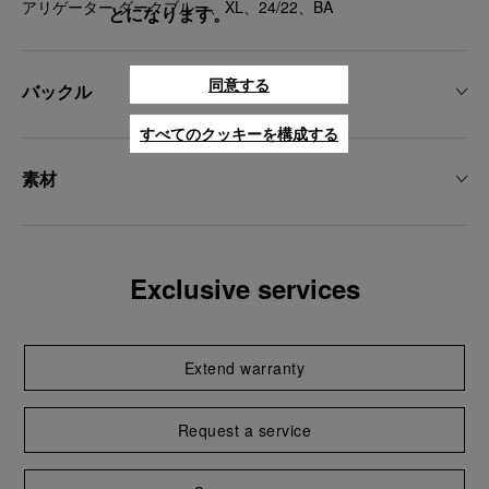
アリゲーター ダークブルー、XL、24/22、BA
とになります。
同意する
バックル
すべてのクッキーを構成する
素材
Exclusive services
Extend warranty
Request a service