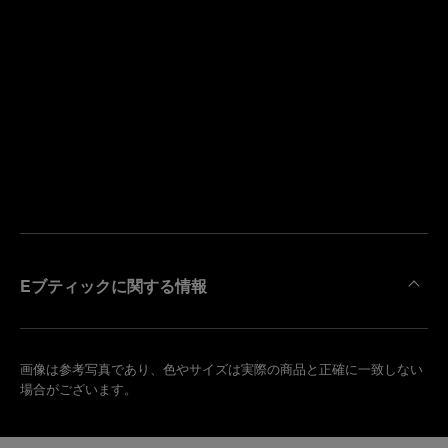
寄
り
来
の
店
ブ
予
テ
約
ィ
す
ッ
る
ク
を
検
索
Eブティックに関する情報
画像は参考写真であり、色やサイズは実際の商品と正確に一致しない
場合がございます。