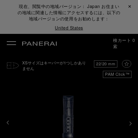
現在、閲覧中の地域バージョン：
Japan
お住まい
閉じる ✕
の地域に関連した情報にアクセスするには、以下の
地域バージョンの使用をお勧めします：
United States
検
カート
0
索
XSサイズはキーパーが1つしかあり
22/20 mm
ません
PAM Click™