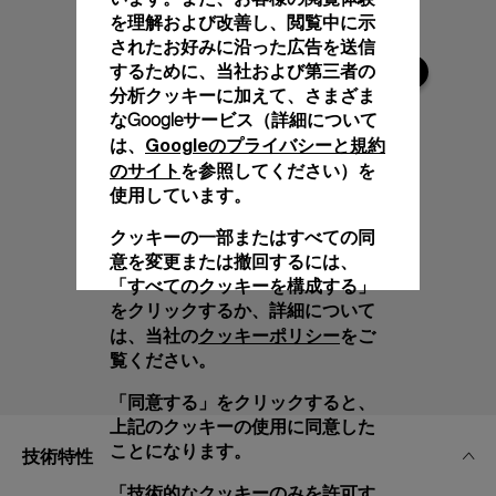
を理解および改善し、閲覧中に示
されたお好みに沿った広告を送信
するために、当社および第三者の
分析クッキーに加えて、さまざま
なGoogleサービス（詳細について
Googleのプライバシーと規約
は、
のサイト
を参照してください）を
使用しています。
クッキーの一部またはすべての同
意を変更または撤回するには、
「すべてのクッキーを構成する」
をクリックするか、詳細について
クッキーポリシー
は、当社の
をご
覧ください。
「同意する」をクリックすると、
上記のクッキーの使用に同意した
ことになります。
技術特性
「技術的なクッキーのみを許可す