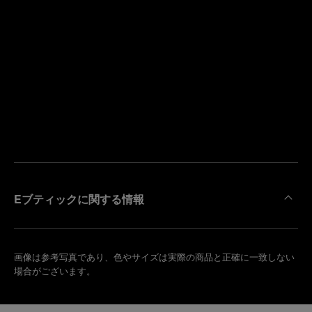
寄
り
来
の
店
ブ
予
テ
約
ィ
す
ッ
る
ク
を
検
索
Eブティックに関する情報
画像は参考写真であり、色やサイズは実際の商品と正確に一致しない
場合がございます。