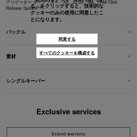
アリゲーター ダークブルー、XS、22/20、BA、PAM Click
る」をクリックすると、技術的な
Release System™
クッキーのみの使用に同意したこ
とになります。
バックル
同意する
すべてのクッキーを構成する
素材
シングルキーパー
Exclusive services
Extend warranty