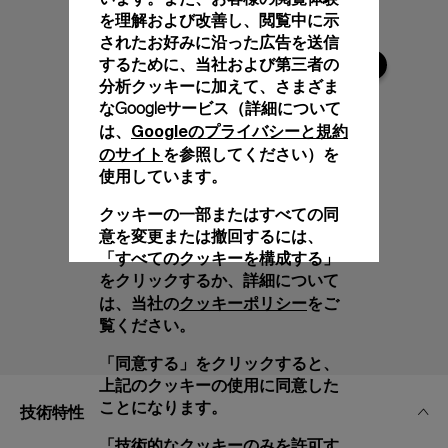
を理解および改善し、閲覧中に示
されたお好みに沿った広告を送信
するために、当社および第三者の
分析クッキーに加えて、さまざま
なGoogleサービス（詳細について
Googleのプライバシーと規約
は、
のサイト
を参照してください）を
使用しています。
クッキーの一部またはすべての同
意を変更または撤回するには、
「すべてのクッキーを構成する」
をクリックするか、詳細について
クッキーポリシー
は、当社の
をご
覧ください。
「同意する」をクリックすると、
上記のクッキーの使用に同意した
ことになります。
技術特性
「技術的なクッキーのみを許可す