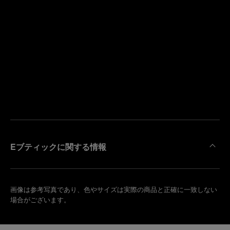
寄
り
来
の
店
ブ
予
テ
約
ィ
す
ッ
る
ク
を
検
索
Eブティックに関する情報
画像は参考写真であり、色やサイズは実際の商品と正確に一致しない
場合がございます。