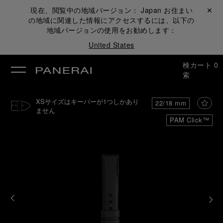
現在、閲覧中の地域バージョン：
Japan
お住まい
閉じる ✕
の地域に関連した情報にアクセスするには、以下の
地域バージョンの使用をお勧めします：
United States
検
カート
0
索
XSサイズはキーパーが1つしかあり
22/18 mm
ません
PAM Click™