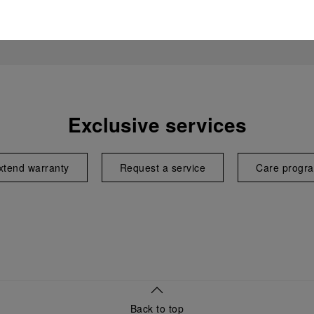
Exclusive services
xtend warranty
Request a service
Care progr
Back to top