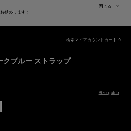
閉じる ✕
をお勧めします：
検索
マイアカウント
カート
0
ークブルー ストラップ
Size guide