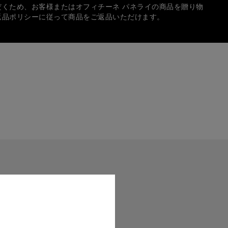
だくため、お客様またはオフィチーネ パネライの商品を贈り物
返品ポリシーに従って商品をご返品いただけます。
方法
では、次の各種クレジットカードをご使用いただけます：
イのロゴ入りボックスに入れて、無料でギフトラッピングいた
中、個人宛てのギフトメッセージを入れることもできます。
サイズは実際の商品と正確に一致しない場合がございます。