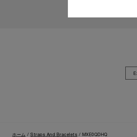
E
ホーム
Straps And Bracelets
MXE0QDHQ