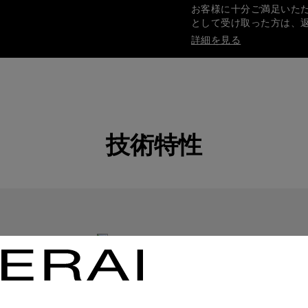
お客様に十分ご満足いた
として受け取った方は、
詳細を見る
安全で確実なお支払い
オフィチーネ パネライ
詳細を見る
技術特性
ギフト包装
ご注文品はすべてパネラ
します。オンライン決済
詳細を見る
画像は参考写真であり、色や