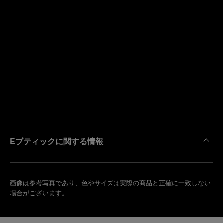
寄
り
来
の
店
ブ
予
テ
約
ィ
す
ッ
る
ク
を
検
索
Eブティックに関する情報
画像は参考写真であり、色やサイズは実際の商品と正確に一致しない
場合がございます。