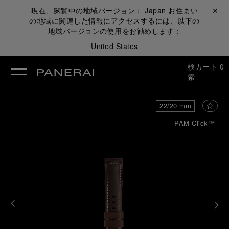
現在、閲覧中の地域バージョン：
Japan
お住まい
閉じる ✕
の地域に関連した情報にアクセスするには、以下の
地域バージョンの使用をお勧めします：
United States
検
カート
0
索
22/20 mm
PAM Click™