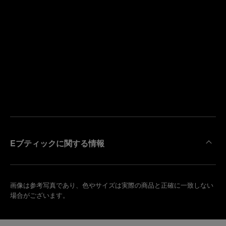
寄
り
来
の
店
ブ
予
テ
約
ィ
す
ッ
る
ク
を
検
索
Eブティックに関する情報
画像は参考写真であり、色やサイズは実際の商品と正確に一致しない
場合がございます。