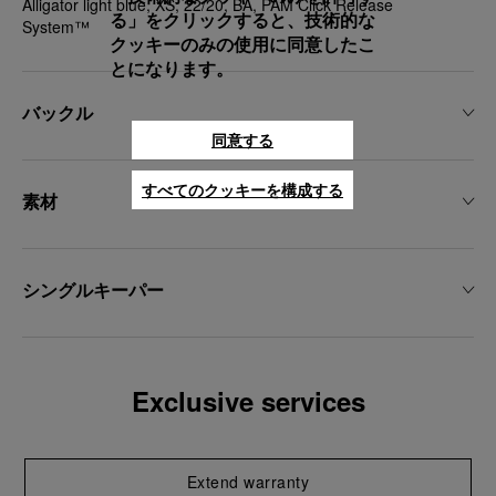
Alligator light blue, XS, 22/20, BA, PAM Click Release
る」をクリックすると、技術的な
System™
クッキーのみの使用に同意したこ
とになります。
バックル
同意する
すべてのクッキーを構成する
素材
シングルキーパー
Exclusive services
Extend warranty