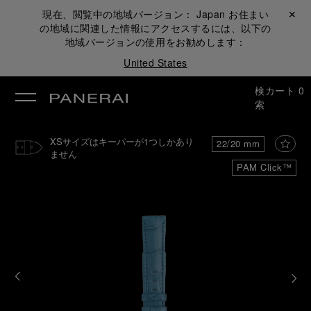
現在、閲覧中の地域バージョン：
Japan
お住まい
閉じる ✕
の地域に関連した情報にアクセスするには、以下の
地域バージョンの使用をお勧めします：
United States
検
カート
0
索
XSサイズはキーパーが1つしかあり
22/20 mm
ません
PAM Click™