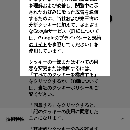
を理解および改善し、閲覧中に示
されたお好みに沿った広告を送信
するために、当社および第三者の
分析クッキーに加えて、さまざま
なGoogleサービス（詳細について
Googleのプライバシーと規約
は、
のサイト
を参照してください）を
使用しています。
クッキーの一部またはすべての同
意を変更または撤回するには、
「すべてのクッキーを構成する」
をクリックするか、詳細について
クッキーポリシー
は、当社の
をご
覧ください。
「同意する」をクリックすると、
上記のクッキーの使用に同意した
ことになります。
技術特性
「技術的なクッキーのみを許可す