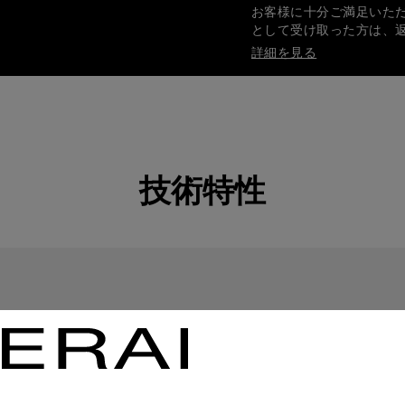
お客様に十分ご満足いた
として受け取った方は、
詳細を見る
安全で確実なお支払い
オフィチーネ パネライ
詳細を見る
技術特性
ギフト包装
ご注文品はすべてパネラ
します。オンライン決済
詳細を見る
画像は参考写真であり、色や