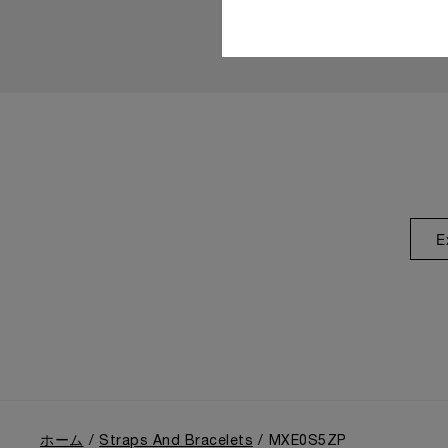
E
ホーム
Straps And Bracelets
MXE0S5ZP