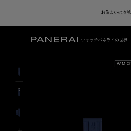
お住まいの地域
ウォッチ
パネライの世界
✕
PAM Cl