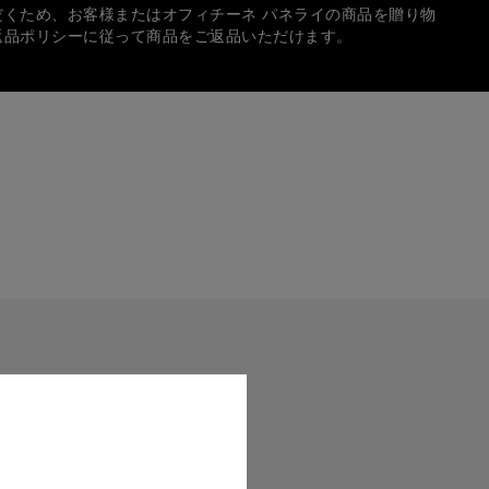
だくため、お客様またはオフィチーネ パネライの商品を贈り物
返品ポリシーに従って商品をご返品いただけます。
方法
では、次の各種クレジットカードをご使用いただけます：
イのロゴ入りボックスに入れて、無料でギフトラッピングいた
中、個人宛てのギフトメッセージを入れることもできます。
サイズは実際の商品と正確に一致しない場合がございます。