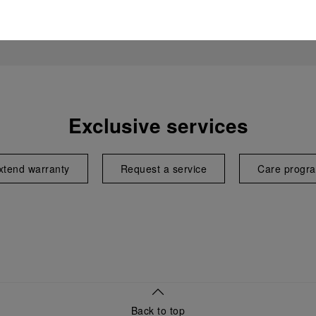
Exclusive services
xtend warranty
Request a service
Care progr
Back to top