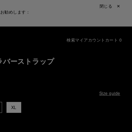
閉じる ✕
をお勧めします：
検索
マイアカウント
カート
0
ラバーストラップ
Size guide
XL