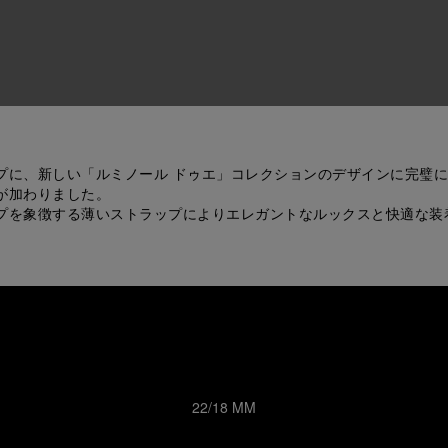
プに、新しい「ルミノール ドゥエ」コレクションのデザインに完璧
が加わりました。
ップを象徴する薄いストラップによりエレガントなルックスと快適な装
22/18 MM