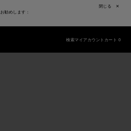
閉じる ✕
をお勧めします：
検索
マイアカウント
カート
0