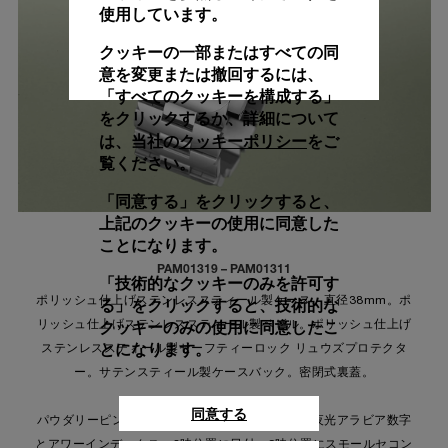
使用しています。
クッキーの一部またはすべての同
意を変更または撤回するには、
「すべてのクッキーを構成する」
をクリックするか、詳細について
クッキーポリシー
は、当社の
をご
覧ください。
「同意する」をクリックすると、
上記のクッキーの使用に同意した
ことになります。
PAM01319 – PAM01311
「技術的なクッキーのみを許可す
ポリッシュ仕上げステンレススティール製ケース、直径38mm。ポ
る」をクリックすると、技術的な
クッキーのみの使用に同意したこ
リッシュ仕上げステンレススティール製ベゼル。ポリッシュ仕上げ
とになります。
ステンレススティール製セーフティーロック リュウズプロテクタ
ー。サテンスティール製ケースバック。密閉式裏蓋。
同意する
パウダリーピンクとパステルグリーンの文字盤に夜光アラビア数字
とアワーインデックス。3時位置に日付、9時位置にスモールセコン