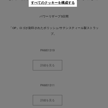
すべてのクッキーを構成する
ド。
パワーリザーブ3日間
「OP」ロゴが刻印されたポリッシュ/サテンスティール製ストラッ
プ。
PAM01319
詳細を見る
PAM01311
詳細を見る