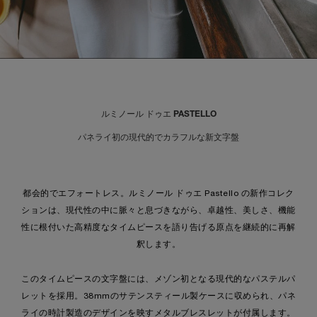
ルミノール ドゥエ PASTELLO
パネライ初の現代的でカラフルな新文字盤
都会的でエフォートレス。ルミノール ドゥエ Pastello の新作コレク
ションは、現代性の中に脈々と息づきながら、卓越性、美しさ、機能
性に根付いた高精度なタイムピースを語り告げる原点を継続的に再解
釈します。
このタイムピースの文字盤には、メゾン初となる現代的なパステルパ
レットを採用。38mmのサテンスティール製ケースに収められ、パネ
ライの時計製造のデザインを映すメタルブレスレットが付属します。