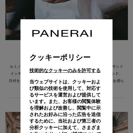
クッキーポリシー
ルミノール ドゥエ トゥットオロは、サンブラッシュ仕上げのサンド
技術的なクッキーのみを許可する
イッチ ダイヤルを特徴としています。分、時、スモールセコンド、
当ウェブサイトは、クッキーおよ
日付を表示し、ごくわずかな動きでダイヤル表面に放射状に光を揺ら
び類似の技術を使用して、対応す
めかせます。
るサービスを運営および提供して
います。また、お客様の閲覧体験
を理解および改善し、閲覧中に示
されたお好みに沿った広告を送信
するために、当社および第三者の
分析クッキーに加えて、さまざま