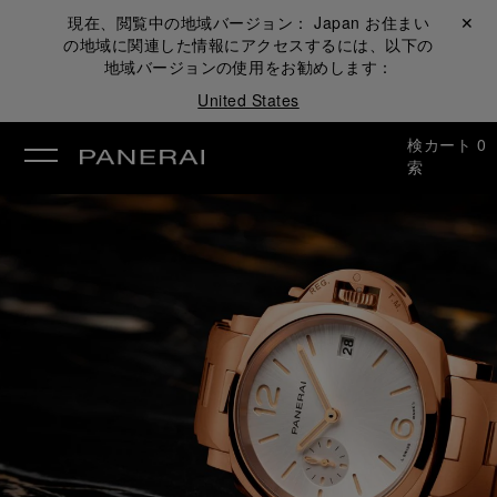
現在、閲覧中の地域バージョン：
Japan
お住まい
閉じる ✕
の地域に関連した情報にアクセスするには、以下の
地域バージョンの使用をお勧めします：
United States
検
カート
0
索