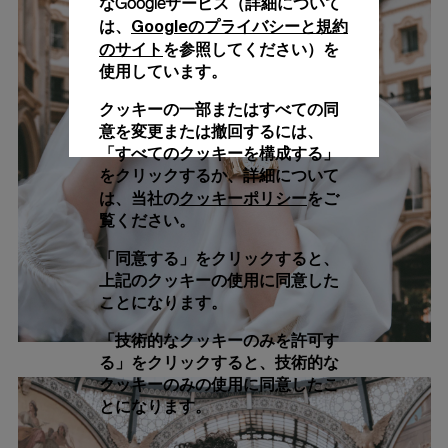
なGoogleサービス（詳細について
Googleのプライバシーと規約
は、
のサイト
を参照してください）を
使用しています。
クッキーの一部またはすべての同
意を変更または撤回するには、
「すべてのクッキーを構成する」
をクリックするか、詳細について
クッキーポリシー
は、当社の
をご
覧ください。
「同意する」をクリックすると、
上記のクッキーの使用に同意した
ことになります。
「技術的なクッキーのみを許可す
る」をクリックすると、技術的な
クッキーのみの使用に同意したこ
とになります。