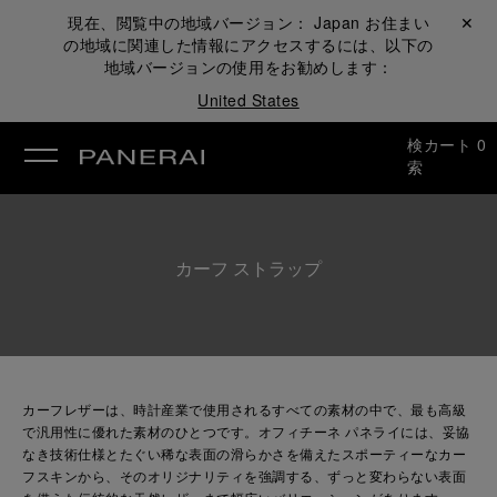
現在、閲覧中の地域バージョン：
Japan
お住まい
閉じる ✕
の地域に関連した情報にアクセスするには、以下の
地域バージョンの使用をお勧めします：
United States
検
カート
0
索
カーフ ストラップ
カーフレザーは、時計産業で使用されるすべての素材の中で、最も高級
で汎用性に優れた素材のひとつです。オフィチーネ パネライには、妥協
なき技術仕様とたぐい稀な表面の滑らかさを備えたスポーティーなカー
フスキンから、そのオリジナリティを強調する、ずっと変わらない表面