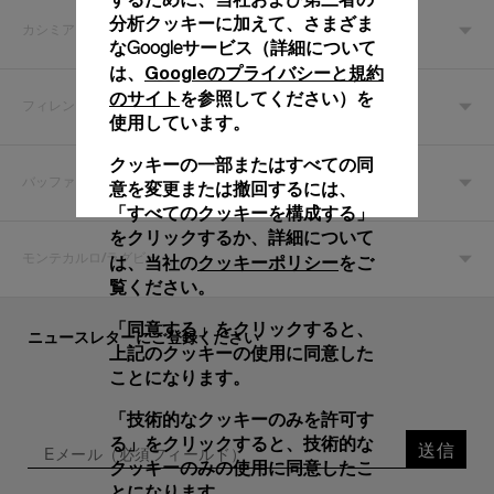
分析クッキーに加えて、さまざま
カシミア
なGoogleサービス（詳細について
Googleのプライバシーと規約
は、
のサイト
を参照してください）を
フィレンツェ
使用しています。
クッキーの一部またはすべての同
バッファロー
意を変更または撤回するには、
「すべてのクッキーを構成する」
をクリックするか、詳細について
クッキーポリシー
は、当社の
をご
モンテカルロ/ラグビー
覧ください。
「同意する」をクリックすると、
ニュースレターにご登録ください
上記のクッキーの使用に同意した
ことになります。
「技術的なクッキーのみを許可す
る」をクリックすると、技術的な
送信
クッキーのみの使用に同意したこ
とになります。