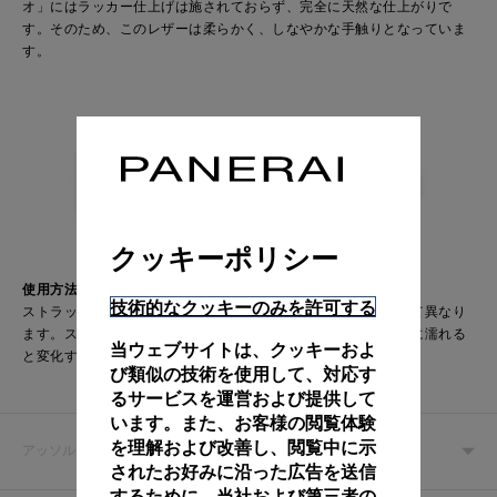
オ」にはラッカー仕上げは施されておらず、完全に天然な仕上がりで
ストラップは、単一層のレザーで形成されており、それ自体が手縫いで
す。そのため、このレザーは柔らかく、しなやかな手触りとなっていま
折り込まれるように縫われています。
す。
オフィチーネ パネライのカーフレザー ストラップには、多様な仕上げと
カラーがあり、あらゆるシーンに適した選択をしていただくことができ
ます。
クッキーポリシー
使用方法
技術的なクッキーのみを許可する
ストラップの耐久性は、それぞれどのように着用するかによって異なり
ます。ストラップに施された特別な仕上げによって、表面は水に濡れる
当ウェブサイトは、クッキーおよ
と変化することがあります。
び類似の技術を使用して、対応す
るサービスを運営および提供して
います。また、お客様の閲覧体験
を理解および改善し、閲覧中に示
アッソルタメンテ
されたお好みに沿った広告を送信
するために、当社および第三者の