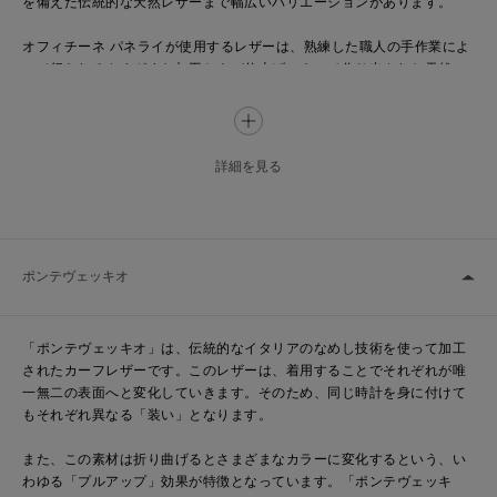
を備えた伝統的な天然レザーまで幅広いバリエーションがあります。
オフィチーネ パネライが使用するレザーは、熟練した職人の手作業によ
って行われるさまざまな加工および仕上げによって作り出された天然の
表面を備えています。
これらの素材にはそれぞれ、独自のカラーシェイドと表面の品質があ
り、それぞれが唯一無二の存在であり、宝物として強く望まれるアイテ
詳細を見る
ムとなっています。
製造過程の中で、レザーはなめし、染色、仕上げの3つの方法で取り扱わ
れます。このプロセスは、外部からの影響に対する耐性を備えることを
目的としており、また同時に、レザーに最終的な見た目の美しさも与え
ポンテヴェッキオ
ます。
レザーストラップは通常、フォルムに立体感を出すために、ストラップ
「ポンテヴェッキオ」は、伝統的なイタリアのなめし技術を使って加工
の内部が「半ヘリ返し」のパディングになっています。
されたカーフレザーです。このレザーは、着用することでそれぞれが唯
一無二の表面へと変化していきます。そのため、同じ時計を身に付けて
「アッソルタメンテ」や「ポンテヴェッキオ」などの天然のレザースト
もそれぞれ異なる「装い」となります。
ラップでは、モデルによっては「ヴィンテージパディング」と呼ばれ
る、オリジナルモデルからインスパイアされた要素が特徴となっていま
また、この素材は折り曲げるとさまざまなカラーに変化するという、い
す。
わゆる「プルアップ」効果が特徴となっています。「ポンテヴェッキ