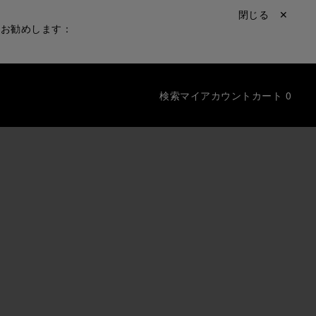
閉じる ✕
をお勧めします：
検索
マイアカウント
カート
0