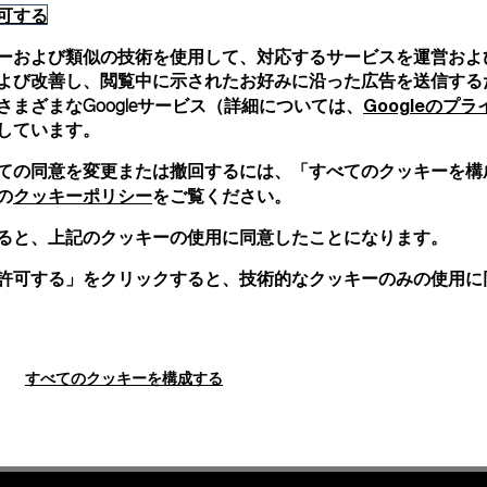
可する
「カウッチュー ロゴ」ストラップは、すっきりと
ーおよび類似の技術を使用して、対応するサービスを運営およ
す。オフィチーネ パネライの刻印が入っています
よび改善し、閲覧中に示されたお好みに沿った広告を送信する
Googleのプ
まざまなGoogleサービス（詳細については、
しています。
ての同意を変更または撤回するには、「すべてのクッキーを構
クッキーポリシー
の
をご覧ください。
ると、上記のクッキーの使用に同意したことになります。
許可する」をクリックすると、技術的なクッキーのみの使用に
すべてのクッキーを構成する