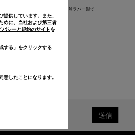
したシンプルなデザインを備えた天然ラバー製で
び提供しています。また、
。
ために、当社および第三者
ライバシーと規約のサイト
を
成する」をクリックする
同意したことになります。
送信