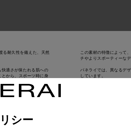
渡る耐久性を備えた、天然
この素材の特徴によって、
チやよりスポーティーなデ
も快適さが保たれる肌への
パネライでは、異なるデザ
ことから、スポーツ時に身
しています。
ウッチュー ストラップに
ます。
リシー
カウッチュー ロゴ