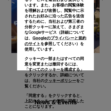
います。また、お客様の閲覧体験
を理解および改善し、閲覧中に示
されたお好みに沿った広告を送信
するために、当社および第三者の
分析クッキーに加えて、さまざま
なGoogleサービス（詳細について
Googleのプライバシーと規約
は、
のサイト
を参照してください）を
使用しています。
クッキーの一部またはすべての同
意を変更または撤回するには、
「すべてのクッキーを構成する」
をクリックするか、詳細について
クッキーポリシー
は、当社の
をご
覧ください。
「同意する」をクリックすると、
News & Events
上記のクッキーの使用に同意した
ことになります。