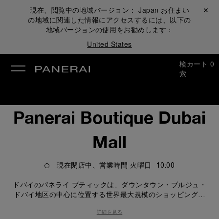
現在、閲覧中の地域バージョン：
Japan
お住まい
閉じる ✕
の地域に関連した情報にアクセスするには、以下の
地域バージョンの使用をお勧めします：
United States
検
カート
0
索
Panerai Boutique Dubai
Mall
現在閉店中、営業時間
火曜日
10:00
ドバイのパネライ ブティックは、ダウンタウン・ブルジュ・
ドバイ地区の中心に位置する世界最大規模のショッピングセ
ンター、ドバイ・モールにあります。ファッション、ジュエ
詳細を見る
リー、時計の著名ブランドが続々と出店する高さ世界一の超