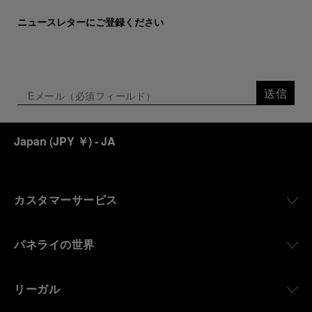
Marino Marini will once again host Panerai in its
ニュースレターにご登録ください
crypt, a fitting backdrop for the brand’s journey
through time and ocean depths.
Depicting a modern portrait of the brand’s spirit,
the exhibition offers a pivotal introduction to the
送信
origins of the Family business that would become
an icon of 21st century watchmaking. Visitors will
discover how, here in Florence from 1860, the
Japan
(
JPY ￥
)
- JA
Panerai family developed across generations two
parallel businesses: the boutique “Orologeria
Svizzera”, a point of reference for watchmaking
culture in the city, and the “G.Panerai & Figlio”
Company, where professional instruments were
カスタマーサービス
created for the Italian Navy. From this partnership, a
method shaped by real needs emerged: visibility in
darkness, water resistance for the depths,
パネライの世界
robustness in extreme conditions, and an extended
power reserve. The very same method continues to
define what Panerai stands for today, through
リーガル
contemporary watches designed for action,
materials manufactured to withstand demanding