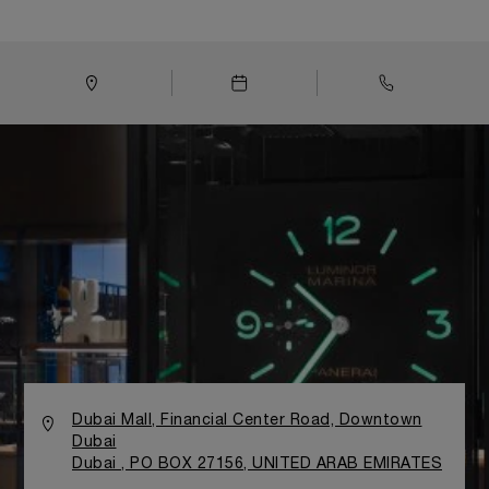
高層ビル、ブルジュ・ドバイもあります。 この未来的な建築
デザインの建物の中にあるパネライ ブティックは、海を喚起
させる要素にインスピレーションを受けたイタリアンデザイ
ンを特徴とします。 主にチーク材や鋼材を使用した船艇スタ
イルの落ち着いた雰囲気が漂います。 ラジオミールおよびル
ミノールのスペシャルエディションモデルを含め、パネライ
自社製ムーブメントを搭載したウォッチコレクションが展示
されています。
Dubai Mall, Financial Center Road, Downtown
Dubai
Dubai , PO BOX 27156, UNITED ARAB EMIRATES