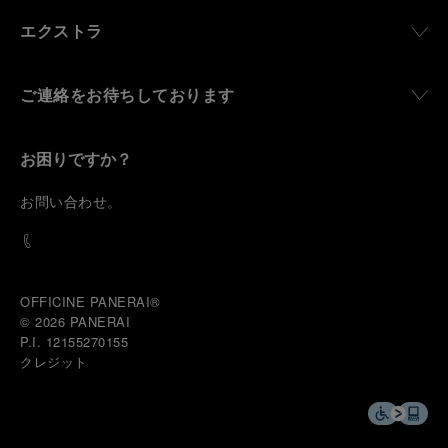
environments, functions that support exploration,
エクストラ
and experiences that bring the brand into the lives
of those who move beyond the expected.
ご連絡をお待ちしております
From Florence and the Panerai family, visitors move
into the atmosphere of a secret military workshop,
where the foundations of the brand’s technical
expertise take shape. From there, the path
お困りですか？
descends into the abyss, an environment of
pressure, darkness, silence, and survival, where the
お
問い合わせ
。
meaning of a professional instrument becomes
immediate and tangible.
The journey then rises toward the surface, where
stories of modern adventurers explore how the
same principles continue to meet new forms of
OFFICINE PANERAI®
challenge: frozen lakes, polar landscapes, jungle
© 2026 
PANERAI
humidity, ocean waves, impact, and endurance. In
P.I. 12155270155
these moments, the watch becomes more than an
クレジット
object of measurement. It becomes a companion in
situations that demand focus, confidence, and the
will to go further.