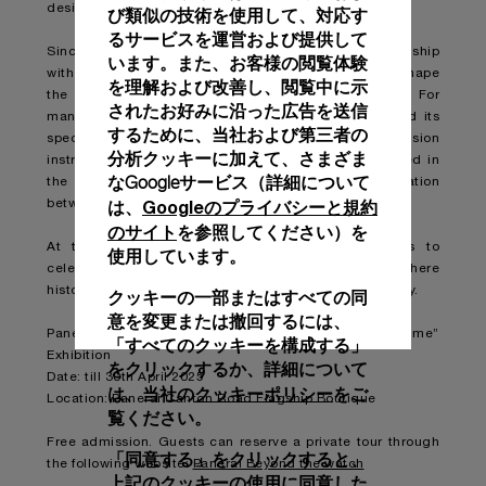
design ethos inherent in timepieces of the Maison.
び類似の技術を使用して、対応す
るサービスを運営および提供して
Since its inception, Panerai has forged a strong relationship
います。また、お客様の閲覧体験
with maritime and military history, which continues to shape
を理解および改善し、閲覧中に示
the core values and design aesthetics of the Maison. For
されたお好みに沿った広告を送信
many decades, Panerai supplied the Italian Navy and its
するために、当社および第三者の
specialist diving corps in particular with precision
分析クッキーに加えて、さまざま
instruments. The antique maritime instruments featured in
なGoogleサービス（詳細について
the exhibition highlight this rich history of collaboration
Googleのプライバシーと規約
between Panerai and the Italian Navy.
は、
のサイト
を参照してください）を
At this exhibition, Panerai hopes to invite visitors to
使用しています。
celebrate this extraordinary journey through time, where
history and innovation converge in the world of horology.
クッキーの一部またはすべての同
意を変更または撤回するには、
Panerai “Beyond the Watch: A Journey Through Time”
「すべてのクッキーを構成する」
Exhibition
をクリックするか、詳細について
Date: till 30th April 2025
クッキーポリシー
は、当社の
をご
Location: Panerai Canton Road Flagship Boutique
覧ください。
Free admission. Guests can reserve a private tour through
「同意する」をクリックすると、
the following website:
Panerai Beyond the watch
上記のクッキーの使用に同意した