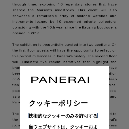
through time, exploring 10 legendary stories that have
shaped the Maison’s milestones. This event will also
showcase a remarkable array of historic watches and
instruments loaned by 10 esteemed private collectors,
coinciding with the 10th year since the flagship boutique is
opened in 2015.
The exhibition is thoughtfully curated into two sections. On
the first floor, guests will have the opportunity to reflect on
five pivotal milestones in Panerai’s history. The second floor
will illuminate five recent narratives that highlight the
brand’s latest innovations. The two exhibition floors have
been designed in distinct styles to illustrate the evolution
of Panerai over the past century, from our origins and deep
ties with the Italian Navy to groundbreaking technical
patents and the creation of classic functional timepieces,
as well as advancements in manufacture engineering and
クッキーポリシー
Paneristi community engagement.
The watches from the 10 collectors are intricately linked to
技術的なクッキーのみを許可する
the 10 stories that have profoundly influenced Panerai’s
journey. These rare historic pieces exemplify the timeless
当ウェブサイトは、クッキーおよ