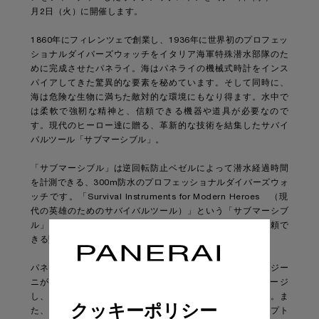
月2日（火）に開催します。
1860年にフィレンツェで創業し、1936年に世界初のプロフェッ
ショナルダイバーズウォッチをイタリア海軍特殊潜水部隊のた
めに完成させたパネライ。海はパネライの機械式時計をインス
パイアしてきた驚異的な要素を秘めています。そして同時に、
海は危険な生物に満ちた敵対的な環境にもなり得ます。水中で
は柔軟で強靭な精神と、信頼できる機器や道具が必要なので
す。現代のヒーロー達に贈る、革新的な技術を結集したサバイ
バルツール「サブマーシブル」。
「サブマーシブル」は逆回転防止ベゼルによって潜水経過時間
を計測できる、300m防水のプロフェッショナルダイバーズウォ
ッチです。「Survival Instruments for Modern Heroes （現
代の英雄のためのサバイバルツール）」という「サブマーシブ
ル」のコンセプトの通り、海中という過酷な環境下でも信頼で
きる堅牢さと正確さを備えています。
パネライのクリエイティブディレクター、アルバロ・マッジー
ニがデザインした会場は、危険な生物が蠢く深海をイメージ
し、訪れる人にパネライの海の世界を体験させてくれます。ま
クッキーポリシー
た、会場には「サブマーシブル」のルーツとなった、エジプト