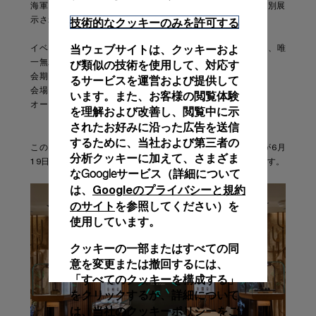
海軍のために1956年に製作された「エジツィアーノ」が特別展
技術的なクッキーのみを許可する
示されます。
当ウェブサイトは、クッキーおよ
イベント名： パネライ サブマーシブル ～未来を切り拓く、唯
び類似の技術を使用して、対応す
一無二のデザイン～
会期： 2019年6月26日（水）～7月2日（火）
るサービスを運営および提供して
会場： 伊勢丹新宿店 本館1階=ザ・ステージ
います。また、お客様の閲覧体験
オープニングセレモニー： 6月26日（水）10:00～10:20
を理解および改善し、閲覧中に示
されたお好みに沿った広告を送信
するために、当社および第三者の
伊勢丹新宿パネライブティック
このイベントと並行して、
が6月
分析クッキーに加えて、さまざま
19日(水)より伊勢丹新宿本館５階にて新規オープンいたします。
なGoogleサービス（詳細について
Googleのプライバシーと規約
は、
のサイト
を参照してください）を
使用しています。
クッキーの一部またはすべての同
意を変更または撤回するには、
「すべてのクッキーを構成する」
をクリックするか、詳細について
クッキーポリシー
は、当社の
をご