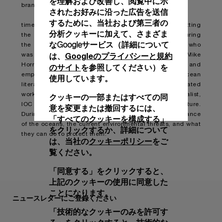
を理解および改善し、閲覧中に示
branded
されたお好みに沿った広告を送信
するために、当社および第三者の
time piece made from sustainable material will be hitting
分析クッキーに加えて、さまざま
the market in 2022. Making a special appearance during
なGoogleサービス（詳細について
the keynote was Panerai’s CEO Jean-Marc Pontroue who
Googleのプライバシーと規約
は、
was joined by the brand’s sustainability ambassadors, Mike
Horn, Jeremy Jauncey, and Li Yifeng, to inspire and
のサイト
を参照してください）を
empower viewers to protect the oceans. The topic of ocean
使用しています。
literacy was further expanded upon in a dedicated
workshop led by Francesca Santoro, Programme Specialist,
クッキーの一部またはすべての同
IOC UNESCO Regional Bureau for Science and Culture.
意を変更または撤回するには、
During the workshop, viewers learned about the importance
「すべてのクッキーを構成する」
of the oceans, the current environmental threats, and what
をクリックするか、詳細について
they can do to protect them.
クッキーポリシー
は、当社の
をご
覧ください。
「同意する」をクリックすると、
上記のクッキーの使用に同意した
ことになります。
ニュースレターにご登録ください
「技術的なクッキーのみを許可す