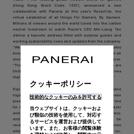
(Hong Kong Stock Code: 1337), announced a new
collaboration with Panerai at this year’s RazerCon, the
virtual celebration of all things For Gamers, By Gamers.
Millions of viewers around the world tuned into the carbon
neutral livestream to watch Razer’s CEO Min-Liang Tan
deliver a keynote address filled with surprise guests and
exciting sustainability news and updates from the company.
“We have great ambitions around sustainability, but we also
know that while there’s plenty we can do, we can’t do it all
alone,” says Min-Liang Tan, Co-founder and CEO of Razer.
“That’s why collaboration is key for us at Razer, and we are
thrilled to partner with Panerai on very important initiatives
that will not only benefit consumers, but also the planet.”
クッキーポリシー
Razer and luxury watch manufacturer, Panerai, have come
together under a shared commitment to advancing ocean
技術的なクッキーのみを許可する
preservation, and rallied RazerCon viewers to Make Time
当ウェブサイトは、クッキーおよ
for our Ocean. As part of this year long campaign, Razer
and Panerai have committed to enhancing ocean literacy,
び類似の技術を使用して、対応す
and will be supporting a cause together that will be
るサービスを運営および提供して
revealed in March 2022. The keynote came to a crescendo
います。また、お客様の閲覧体験
when it was also announced that a limited-edition, co-