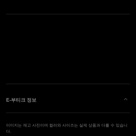
가
까
예
운
약
부
하
티
기
크
찾
기
E-부티크 정보
이미지는 재고 사진이며 컬러와 사이즈는 실제 상품과 다를 수 있습니
다.