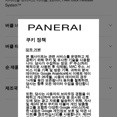
System™
버클 너비
쿠키 정책
버클 타입
모두 거부
본 웹사이트는 관련 서비스를 운영하고 제
공하기 위해 쿠키 및 유사한 기술을 사용합
니다. 당사가 수집하는 정보: IP 주소(처리
순 제품 중량
목적으로 사용된 후 삭제됨), MAC 주소, 서
비스 이용 기록 및 방문 기록. 귀하의 분석
데이터는 Google Analytics에서 이벤트 데이
터의 경우 26개월, 사용자 데이터의 경우
14개월 동안 보존됩니다.동의를 철회하면,
당사는 향후 모든 데이터 수집을 중단합니
다.
제조국
또한, 당사는 사용자의 브라우징 경험을 이
해하고 개선하며 브라우징 중 표시된 선호
도에 맞는 광고 자료를 발송하기 위해, 자사
및 제3자 분석 쿠키와 더불어 개인 맞춤형
광고를 포함한 다양한 Google 서비스(자세
한 내용은
Google 개인정보 보호 및 약관 사
Exclusive services
이트)
를 참조하십시오)를 사용합니다. 제3자