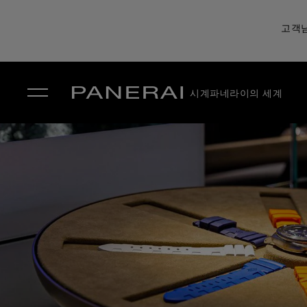
고객님
시계
파네라이의 세계
✕