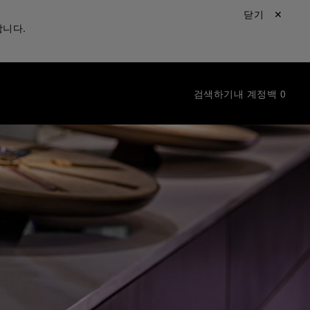
닫기 ✕
합니다.
검색하기
내 계정
백
0