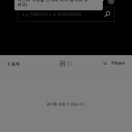
렉션과 직경을 선택해 다시 검색해 보
시계 또는 스트랩 레퍼런스 입력
?
컬렉션 및 직경 기준
세요)
0
품목
Filters
결과를 찾을 수 없습니다.