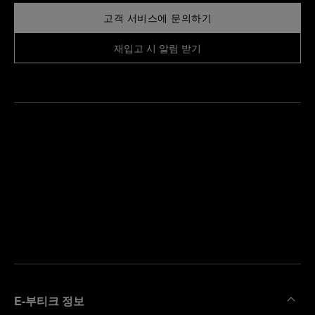
고객 서비스에 문의하기
재입고 시 알림 받기
가
까
예
운
약
부
하
티
기
크
찾
기
E-부티크 정보