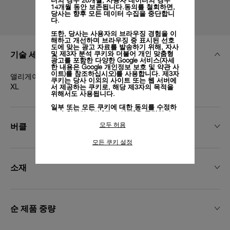
터의 경우 26개월, 사용자 데이터의 경우
14개월 동안 보존됩니다.동의를 철회하면,
당사는 향후 모든 데이터 수집을 중단합니
다.
또한, 당사는 사용자의 브라우징 경험을 이
해하고 개선하며 브라우징 중 표시된 선호
도에 맞는 광고 자료를 발송하기 위해, 자사
기술 세부 정보
및 제3자 분석 쿠키와 더불어 개인 맞춤형
광고를 포함한 다양한 Google 서비스(자세
한 내용은
Google 개인정보 보호 및 약관 사
이트)
를 참조하십시오)를 사용합니다. 제3자
앨리게이터 세미 매트 다크 블루, T/T 스티치, 26/22, BA,
쿠키는 당사 이외의 사이트 또는 웹 서버에
XL
서 제공하는 쿠키로, 해당 제3자의 목적을
위해서도 사용됩니다.
일부 또는 모든 쿠키에 대한 동의를 수정하
거나 철회하려면 "쿠키 설정"을 클릭하거
나,
개인정보 처리방침
의 "쿠키 및 자동으로
버클
모두 허용
수집하는 정보" 섹션을 참조하여 자세히 알
아보십시오.
모든 쿠키 설정
모든 쿠키의 사용에 동의하시려면 "모두 허
용"을 클릭하십시오.
소재
"모두 거부"를 클릭하시면 기술 쿠키만 사
용하는 데 동의하게 됩니다.
순 제품 중량