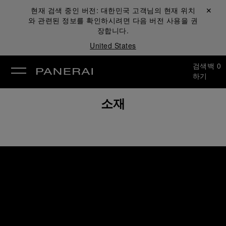
현재 검색 중인 버전:
대한민국
고객님의 현재 위치
닫기 ✕
와 관련된 정보를 확인하시려면 다음 버전 사용을 권
장합니다.
United States
검색
백
0
하기
소재