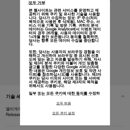
모두 거부
본 웹사이트는 관련 서비스를 운영하고 제
공하기 위해 쿠키 및 유사한 기술을 사용합
니다. 당사가 수집하는 정보: IP 주소(처리
목적으로 사용된 후 삭제됨), MAC 주소, 서
비스 이용 기록 및 방문 기록. 귀하의 분석
데이터는 Google Analytics에서 이벤트 데이
터의 경우 26개월, 사용자 데이터의 경우
14개월 동안 보존됩니다.동의를 철회하면,
당사는 향후 모든 데이터 수집을 중단합니
다.
또한, 당사는 사용자의 브라우징 경험을 이
해하고 개선하며 브라우징 중 표시된 선호
도에 맞는 광고 자료를 발송하기 위해, 자사
및 제3자 분석 쿠키와 더불어 개인 맞춤형
광고를 포함한 다양한 Google 서비스(자세
한 내용은
Google 개인정보 보호 및 약관 사
이트)
를 참조하십시오)를 사용합니다. 제3자
쿠키는 당사 이외의 사이트 또는 웹 서버에
서 제공하는 쿠키로, 해당 제3자의 목적을
위해서도 사용됩니다.
일부 또는 모든 쿠키에 대한 동의를 수정하
기술 세부 정보
거나 철회하려면 "쿠키 설정"을 클릭하거
나,
개인정보 처리방침
의 "쿠키 및 자동으로
모두 허용
수집하는 정보" 섹션을 참조하여 자세히 알
앨리게이터 라일락, 라일락, STD, 22/18, BA, PAM Click
아보십시오.
모든 쿠키 설정
Release System™
모든 쿠키의 사용에 동의하시려면 "모두 허
용"을 클릭하십시오.
"모두 거부"를 클릭하시면 기술 쿠키만 사