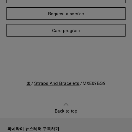
Request a service
Care program
홈
Straps And Bracelets
MXE09BS9
Back to top
파네라이 뉴스레터 구독하기