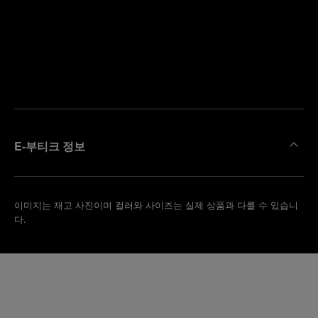
까
예
운
약
부
하
티
기
크
찾
기
E-부티크 정보
이미지는 재고 사진이며 컬러와 사이즈는 실제 상품과 다를 수 있습니
다.