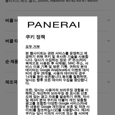
폴리시드 레드 골드, 20mm, Radiomir 40-42-45-47-48mm
버클 너비
쿠키 정책
버클 타입
모두 거부
본 웹사이트는 관련 서비스를 운영하고 제
공하기 위해 쿠키 및 유사한 기술을 사용합
니다. 당사가 수집하는 정보: IP 주소(처리
순 제품 중량
목적으로 사용된 후 삭제됨), MAC 주소, 서
비스 이용 기록 및 방문 기록. 귀하의 분석
데이터는 Google Analytics에서 이벤트 데이
터의 경우 26개월, 사용자 데이터의 경우
14개월 동안 보존됩니다.동의를 철회하면,
당사는 향후 모든 데이터 수집을 중단합니
제조국
다.
또한, 당사는 사용자의 브라우징 경험을 이
해하고 개선하며 브라우징 중 표시된 선호
도에 맞는 광고 자료를 발송하기 위해, 자사
및 제3자 분석 쿠키와 더불어 개인 맞춤형
광고를 포함한 다양한 Google 서비스(자세
Exclusive services
한 내용은
Google 개인정보 보호 및 약관 사
이트)
를 참조하십시오)를 사용합니다. 제3자
쿠키는 당사 이외의 사이트 또는 웹 서버에