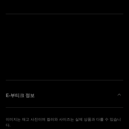
가
까
예
운
약
부
하
티
기
크
찾
기
E-부티크 정보
이미지는 재고 사진이며 컬러와 사이즈는 실제 상품과 다를 수 있습니
다.