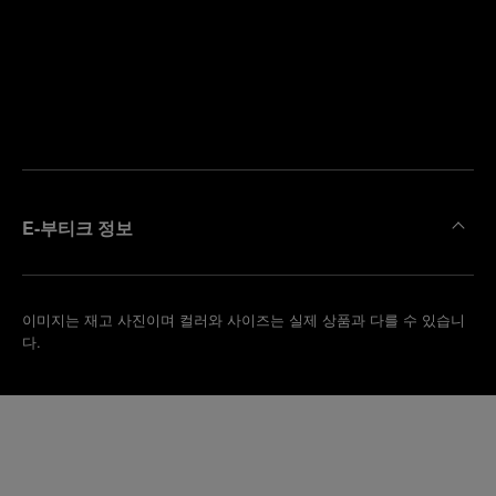
까
예
운
약
부
하
티
기
크
찾
기
E-부티크 정보
이미지는 재고 사진이며 컬러와 사이즈는 실제 상품과 다를 수 있습니
다.