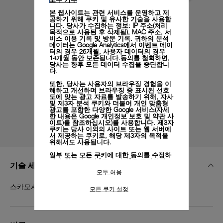
본 웹사이트는 관련 서비스를 운영하고 제
공하기 위해 쿠키 및 유사한 기술을 사용합
니다. 당사가 수집하는 정보: IP 주소(처리
목적으로 사용된 후 삭제됨), MAC 주소, 서
비스 이용 기록 및 방문 기록. 귀하의 분석
데이터는 Google Analytics에서 이벤트 데이
터의 경우 26개월, 사용자 데이터의 경우
14개월 동안 보존됩니다.동의를 철회하면,
당사는 향후 모든 데이터 수집을 중단합니
다.
또한, 당사는 사용자의 브라우징 경험을 이
해하고 개선하며 브라우징 중 표시된 선호
도에 맞는 광고 자료를 발송하기 위해, 자사
및 제3자 분석 쿠키와 더불어 개인 맞춤형
광고를 포함한 다양한 Google 서비스(자세
한 내용은
Google 개인정보 보호 및 약관 사
이트)
를 참조하십시오)를 사용합니다. 제3자
쿠키는 당사 이외의 사이트 또는 웹 서버에
서 제공하는 쿠키로, 해당 제3자의 목적을
위해서도 사용됩니다.
일부 또는 모든 쿠키에 대한 동의를 수정하
거나 철회하려면 "쿠키 설정"을 클릭하거
기술 세부 정보
나,
개인정보 처리방침
의 "쿠키 및 자동으로
모두 허용
수집하는 정보" 섹션을 참조하여 자세히 알
아보십시오.
스카모시아토 다크 브라운, 베이지, STD, 24/22, BDR
모든 쿠키 설정
모든 쿠키의 사용에 동의하시려면 "모두 허
용"을 클릭하십시오.
"모두 거부"를 클릭하시면 기술 쿠키만 사
용하는 데 동의하게 됩니다.