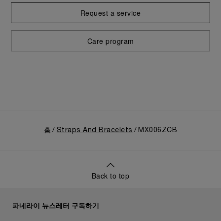
Request a service
Care program
홈
Straps And Bracelets
MX006ZCB
Back to top
파네라이 뉴스레터 구독하기