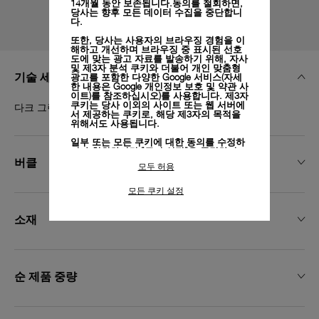
14개월 동안 보존됩니다.동의를 철회하면,
당사는 향후 모든 데이터 수집을 중단합니
다.
또한, 당사는 사용자의 브라우징 경험을 이
해하고 개선하며 브라우징 중 표시된 선호
도에 맞는 광고 자료를 발송하기 위해, 자사
및 제3자 분석 쿠키와 더불어 개인 맞춤형
기술 세부 정보
광고를 포함한 다양한 Google 서비스(자세
한 내용은
Google 개인정보 보호 및 약관 사
이트)
를 참조하십시오)를 사용합니다. 제3자
쿠키는 당사 이외의 사이트 또는 웹 서버에
다크 그린 카프, 에크루 스티치, STD, 26/22, BA
서 제공하는 쿠키로, 해당 제3자의 목적을
위해서도 사용됩니다.
일부 또는 모든 쿠키에 대한 동의를 수정하
거나 철회하려면 "쿠키 설정"을 클릭하거
버클
나,
개인정보 처리방침
의 "쿠키 및 자동으로
모두 허용
수집하는 정보" 섹션을 참조하여 자세히 알
아보십시오.
모든 쿠키 설정
모든 쿠키의 사용에 동의하시려면 "모두 허
용"을 클릭하십시오.
소재
"모두 거부"를 클릭하시면 기술 쿠키만 사
용하는 데 동의하게 됩니다.
순 제품 중량