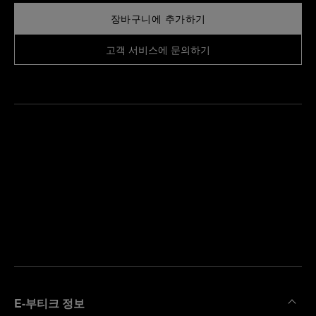
장바구니에 추가하기
고객 서비스에 문의하기
가
까
예
운
약
부
하
티
기
크
찾
기
E-부티크 정보