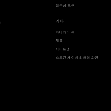
접근성 도구
기타
트
파네라이 북
채용
사이트맵
스크린 세이버 & 바탕 화면