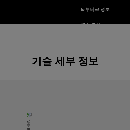
E-부티크 정보
배송 옵션
오피치네 파네라이는 Fed
다.
자세히 보기
기술 세부 정보
반품 정책
파네라이는 고객님의 만족을
을 받으시는 분은 반품 정
자세히 보기
안전한 보안 결제 모드
오피치네 파네라이 플랫
자세히 보기
선물 포장