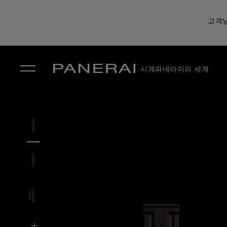
고객님
시계
파네라이의 세계
✕