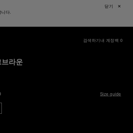
닫기 ✕
합니다.
검색하기
내 계정
백
0
크브라운
D
Size guide