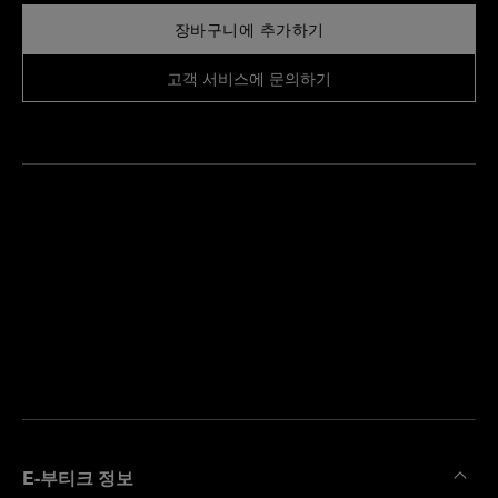
장바구니에 추가하기
고객 서비스에 문의하기
가
까
예
운
약
부
하
티
기
크
찾
기
E-부티크 정보