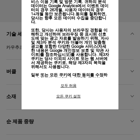
비스 이용 기록 및 방문 기록. 귀하의 분석
데이터는 Google Analytics에서 이벤트 데이
터의 경우 26개월, 사용자 데이터의 경우
14개월 동안 보존됩니다.동의를 철회하면,
당사는 향후 모든 데이터 수집을 중단합니
다.
또한, 당사는 사용자의 브라우징 경험을 이
기술 세부 정보
해하고 개선하며 브라우징 중 표시된 선호
도에 맞는 광고 자료를 발송하기 위해, 자사
및 제3자 분석 쿠키와 더불어 개인 맞춤형
카우추크 아코디온 블랙, XS, 22/20, BA
광고를 포함한 다양한 Google 서비스(자세
한 내용은
Google 개인정보 보호 및 약관 사
이트)
를 참조하십시오)를 사용합니다. 제3자
쿠키는 당사 이외의 사이트 또는 웹 서버에
서 제공하는 쿠키로, 해당 제3자의 목적을
위해서도 사용됩니다.
버클
일부 또는 모든 쿠키에 대한 동의를 수정하
거나 철회하려면 "쿠키 설정"을 클릭하거
나,
개인정보 처리방침
의 "쿠키 및 자동으로
모두 허용
수집하는 정보" 섹션을 참조하여 자세히 알
아보십시오.
소재
모든 쿠키 설정
모든 쿠키의 사용에 동의하시려면 "모두 허
용"을 클릭하십시오.
"모두 거부"를 클릭하시면 기술 쿠키만 사
용하는 데 동의하게 됩니다.
순 제품 중량