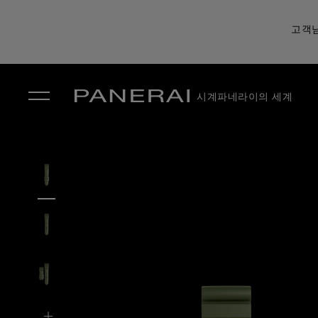
고객님
시계
파네라이의 세계
✕