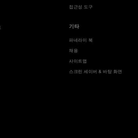
접근성 도구
기타
트
파네라이 북
채용
사이트맵
스크린 세이버 & 바탕 화면