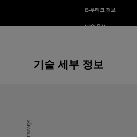
E-부티크 정보
배송 옵션
오피치네 파네라이는 Fed
다.
자세히 보기
기술 세부 정보
반품 정책
파네라이는 고객님의 만족을
을 받으시는 분은 반품 정
자세히 보기
안전한 보안 결제 모드
오피치네 파네라이 플랫
자세히 보기
선물 포장