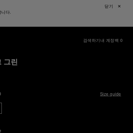
닫기 ✕
합니다.
검색하기
내 계정
백
0
 그린
D
Size guide
e