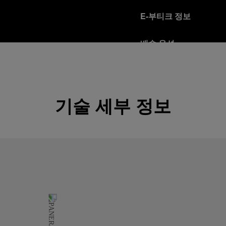
E-부티크 정보
배송 옵션
오피치네 파네라이는 Fed
다.
자세히 보기
기술 세부 정보
반품 정책
파네라이는 고객님의 만족을
을 받으시는 분은 반품 정
자세히 보기
안전한 보안 결제 모드
오피치네 파네라이 플랫
자세히 보기
선물 포장