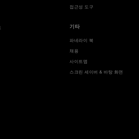
접근성 도구
기타
트
파네라이 북
채용
사이트맵
스크린 세이버 & 바탕 화면