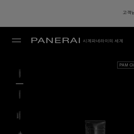
고객님
시계
파네라이의 세계
✕
PAM Cl