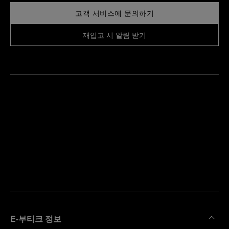
고객 서비스에 문의하기
재입고 시 알림 받기
가
까
예
운
약
부
하
티
기
크
찾
기
E-부티크 정보