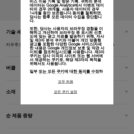
비스 이용 기록 및 방문 기록. 귀하의 분석
데이터는 Google Analytics에서 이벤트 데이
터의 경우 26개월, 사용자 데이터의 경우
14개월 동안 보존됩니다.동의를 철회하면,
당사는 향후 모든 데이터 수집을 중단합니
다.
또한, 당사는 사용자의 브라우징 경험을 이
기술 세부 정보
해하고 개선하며 브라우징 중 표시된 선호
도에 맞는 광고 자료를 발송하기 위해, 자사
및 제3자 분석 쿠키와 더불어 개인 맞춤형
카우추크 블랙, XS, 22/20, BA, PAM Click Release System
광고를 포함한 다양한 Google 서비스(자세
한 내용은
Google 개인정보 보호 및 약관 사
이트)
를 참조하십시오)를 사용합니다. 제3자
쿠키는 당사 이외의 사이트 또는 웹 서버에
서 제공하는 쿠키로, 해당 제3자의 목적을
위해서도 사용됩니다.
버클
일부 또는 모든 쿠키에 대한 동의를 수정하
거나 철회하려면 "쿠키 설정"을 클릭하거
나,
개인정보 처리방침
의 "쿠키 및 자동으로
모두 허용
수집하는 정보" 섹션을 참조하여 자세히 알
아보십시오.
소재
모든 쿠키 설정
모든 쿠키의 사용에 동의하시려면 "모두 허
용"을 클릭하십시오.
"모두 거부"를 클릭하시면 기술 쿠키만 사
용하는 데 동의하게 됩니다.
순 제품 중량