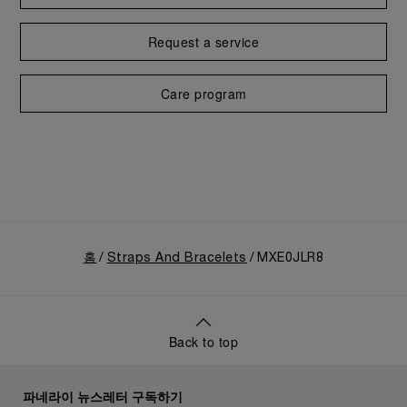
Request a service
Care program
홈
Straps And Bracelets
MXE0JLR8
Back to top
파네라이 뉴스레터 구독하기