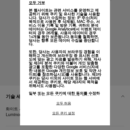
모두 거부
본 웹사이트는 관련 서비스를 운영하고 제
공하기 위해 쿠키 및 유사한 기술을 사용합
니다. 당사가 수집하는 정보: IP 주소(처리
목적으로 사용된 후 삭제됨), MAC 주소, 서
비스 이용 기록 및 방문 기록. 귀하의 분석
데이터는 Google Analytics에서 이벤트 데이
터의 경우 26개월, 사용자 데이터의 경우
14개월 동안 보존됩니다.동의를 철회하면,
당사는 향후 모든 데이터 수집을 중단합니
다.
또한, 당사는 사용자의 브라우징 경험을 이
해하고 개선하며 브라우징 중 표시된 선호
도에 맞는 광고 자료를 발송하기 위해, 자사
및 제3자 분석 쿠키와 더불어 개인 맞춤형
광고를 포함한 다양한 Google 서비스(자세
한 내용은
Google 개인정보 보호 및 약관 사
이트)
를 참조하십시오)를 사용합니다. 제3자
쿠키는 당사 이외의 사이트 또는 웹 서버에
서 제공하는 쿠키로, 해당 제3자의 목적을
위해서도 사용됩니다.
일부 또는 모든 쿠키에 대한 동의를 수정하
기술 세부 정보
거나 철회하려면 "쿠키 설정"을 클릭하거
나,
개인정보 처리방침
의 "쿠키 및 자동으로
모두 허용
수집하는 정보" 섹션을 참조하여 자세히 알
화이트 사피아노 카프 루나 로사 스트랩, STD, 20/18, BA,
아보십시오.
모든 쿠키 설정
Luminor Due 38mm 퀵 릴리스 시스템™
모든 쿠키의 사용에 동의하시려면 "모두 허
용"을 클릭하십시오.
"모두 거부"를 클릭하시면 기술 쿠키만 사