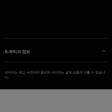
까
예
운
약
부
하
티
기
크
찾
기
E-부티크 정보
이미지는 재고 사진이며 컬러와 사이즈는 실제 상품과 다를 수 있습니
다.