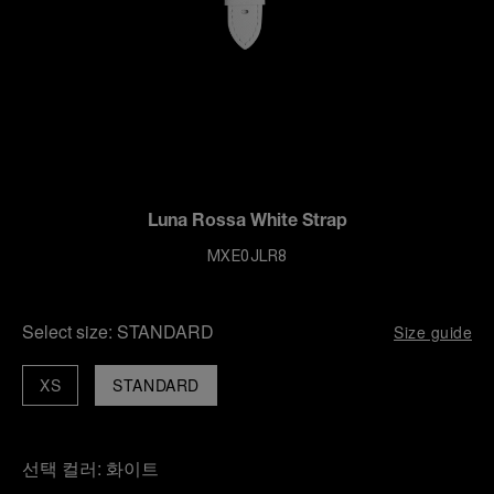
Luna Rossa White Strap
MXE0JLR8
Select size:
STANDARD
Size guide
XS
STANDARD
선택 컬러:
화이트