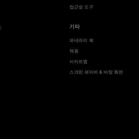
접근성 도구
기타
트
파네라이 북
채용
사이트맵
스크린 세이버 & 바탕 화면