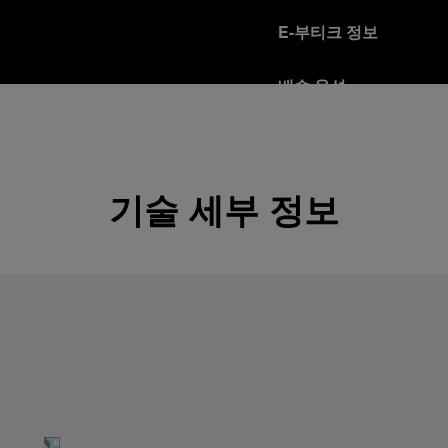
E-부티크 정보
배송 옵션
오피치네 파네라이는 Fed
다.
자세히 보기
기술 세부 정보
반품 정책
파네라이는 고객님의 만족을
을 받으시는 분은 반품 정
자세히 보기
안전한 보안 결제 모드
오피치네 파네라이 플랫
자세히 보기
선물 포장