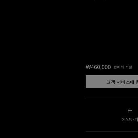
₩460,000
판매세 포함
고객 서비스에 
예약하