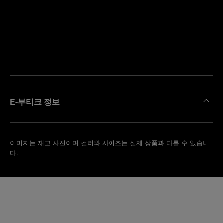
까
예
운
약
부
하
티
기
크
찾
기
E-부티크 정보
이미지는 재고 사진이며 컬러와 사이즈는 실제 상품과 다를 수 있습니
다.