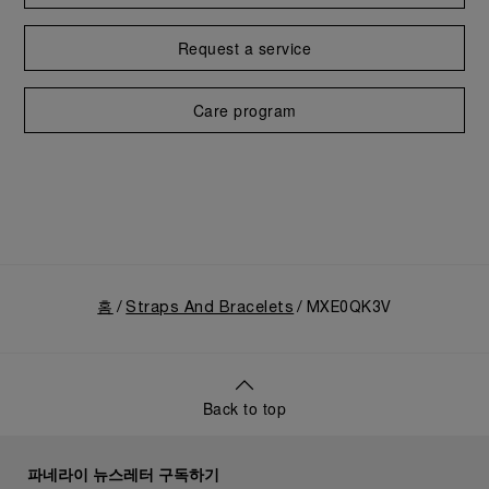
Request a service
Care program
홈
Straps And Bracelets
MXE0QK3V
Back to top
파네라이 뉴스레터 구독하기