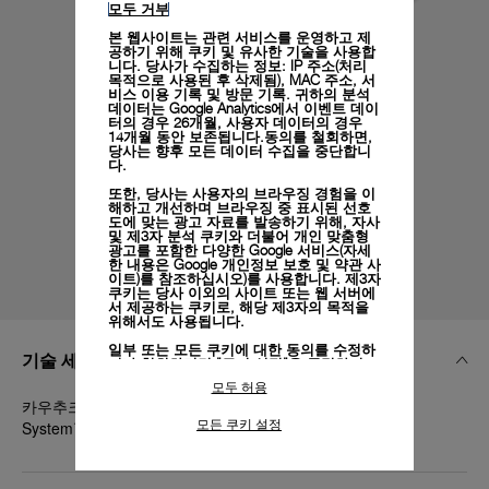
모두 거부
본 웹사이트는 관련 서비스를 운영하고 제
공하기 위해 쿠키 및 유사한 기술을 사용합
니다. 당사가 수집하는 정보: IP 주소(처리
목적으로 사용된 후 삭제됨), MAC 주소, 서
비스 이용 기록 및 방문 기록. 귀하의 분석
데이터는 Google Analytics에서 이벤트 데이
터의 경우 26개월, 사용자 데이터의 경우
14개월 동안 보존됩니다.동의를 철회하면,
당사는 향후 모든 데이터 수집을 중단합니
다.
또한, 당사는 사용자의 브라우징 경험을 이
해하고 개선하며 브라우징 중 표시된 선호
도에 맞는 광고 자료를 발송하기 위해, 자사
및 제3자 분석 쿠키와 더불어 개인 맞춤형
광고를 포함한 다양한 Google 서비스(자세
한 내용은
Google 개인정보 보호 및 약관 사
이트)
를 참조하십시오)를 사용합니다. 제3자
쿠키는 당사 이외의 사이트 또는 웹 서버에
서 제공하는 쿠키로, 해당 제3자의 목적을
위해서도 사용됩니다.
일부 또는 모든 쿠키에 대한 동의를 수정하
기술 세부 정보
거나 철회하려면 "쿠키 설정"을 클릭하거
나,
개인정보 처리방침
의 "쿠키 및 자동으로
모두 허용
수집하는 정보" 섹션을 참조하여 자세히 알
카우추크 화이트, STD, 22/20, BA, PAM Click Release
아보십시오.
모든 쿠키 설정
System™
모든 쿠키의 사용에 동의하시려면 "모두 허
용"을 클릭하십시오.
"모두 거부"를 클릭하시면 기술 쿠키만 사