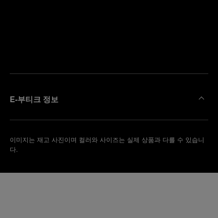
까
예
운
약
부
하
티
기
크
찾
기
E-부티크 정보
이미지는 재고 사진이며 컬러와 사이즈는 실제 상품과 다를 수 있습니
다.