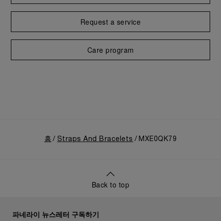
Request a service
Care program
홈
Straps And Bracelets
MXE0QK79
Back to top
파네라이 뉴스레터 구독하기