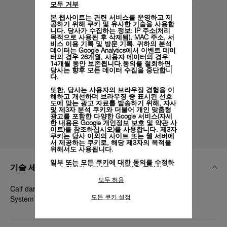
모두 거부
본 웹사이트는 관련 서비스를 운영하고 제
공하기 위해 쿠키 및 유사한 기술을 사용합
니다. 당사가 수집하는 정보: IP 주소(처리
목적으로 사용된 후 삭제됨), MAC 주소, 서
비스 이용 기록 및 방문 기록. 귀하의 분석
데이터는 Google Analytics에서 이벤트 데이
터의 경우 26개월, 사용자 데이터의 경우
14개월 동안 보존됩니다.동의를 철회하면,
당사는 향후 모든 데이터 수집을 중단합니
다.
또한, 당사는 사용자의 브라우징 경험을 이
해하고 개선하며 브라우징 중 표시된 선호
도에 맞는 광고 자료를 발송하기 위해, 자사
및 제3자 분석 쿠키와 더불어 개인 맞춤형
광고를 포함한 다양한 Google 서비스(자세
한 내용은
Google 개인정보 보호 및 약관 사
이트)
를 참조하십시오)를 사용합니다. 제3자
쿠키는 당사 이외의 사이트 또는 웹 서버에
서 제공하는 쿠키로, 해당 제3자의 목적을
위해서도 사용됩니다.
일부 또는 모든 쿠키에 대한 동의를 수정하
기술 세부 정보
거나 철회하려면 "쿠키 설정"을 클릭하거
나,
개인정보 처리방침
의 "쿠키 및 자동으로
모두 허용
수집하는 정보" 섹션을 참조하여 자세히 알
Calf dark brown, XL, 22/20, BA, PAM Click Release
아보십시오.
모든 쿠키 설정
System™
모든 쿠키의 사용에 동의하시려면 "모두 허
용"을 클릭하십시오.
"모두 거부"를 클릭하시면 기술 쿠키만 사