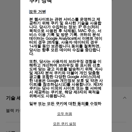
쿠키 정책
모두 거부
본 웹사이트는 관련 서비스를 운영하고 제
공하기 위해 쿠키 및 유사한 기술을 사용합
니다. 당사가 수집하는 정보: IP 주소(처리
목적으로 사용된 후 삭제됨), MAC 주소, 서
비스 이용 기록 및 방문 기록. 귀하의 분석
데이터는 Google Analytics에서 이벤트 데이
터의 경우 26개월, 사용자 데이터의 경우
14개월 동안 보존됩니다.동의를 철회하면,
당사는 향후 모든 데이터 수집을 중단합니
다.
또한, 당사는 사용자의 브라우징 경험을 이
해하고 개선하며 브라우징 중 표시된 선호
도에 맞는 광고 자료를 발송하기 위해, 자사
및 제3자 분석 쿠키와 더불어 개인 맞춤형
광고를 포함한 다양한 Google 서비스(자세
한 내용은
Google 개인정보 보호 및 약관 사
이트)
를 참조하십시오)를 사용합니다. 제3자
쿠키는 당사 이외의 사이트 또는 웹 서버에
서 제공하는 쿠키로, 해당 제3자의 목적을
위해서도 사용됩니다.
기술 세부 정보
일부 또는 모든 쿠키에 대한 동의를 수정하
거나 철회하려면 "쿠키 설정"을 클릭하거
블랙 카우추크, XS, 24/22, PAM 클릭 릴리스 시스템™
나,
개인정보 처리방침
의 "쿠키 및 자동으로
모두 허용
수집하는 정보" 섹션을 참조하여 자세히 알
아보십시오.
모든 쿠키 설정
모든 쿠키의 사용에 동의하시려면 "모두 허
용"을 클릭하십시오.