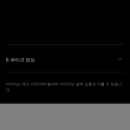
까
예
운
약
부
하
티
기
크
찾
기
E-부티크 정보
이미지는 재고 사진이며 컬러와 사이즈는 실제 상품과 다를 수 있습니
다.