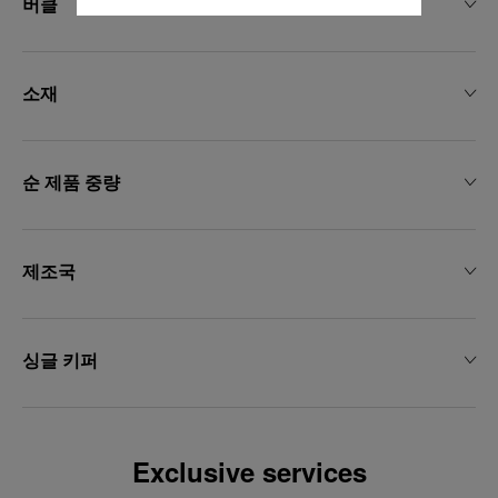
버클
"모두 거부"를 클릭하시면 기술 쿠키만 사
용하는 데 동의하게 됩니다.
소재
순 제품 중량
제조국
싱글 키퍼
Exclusive services