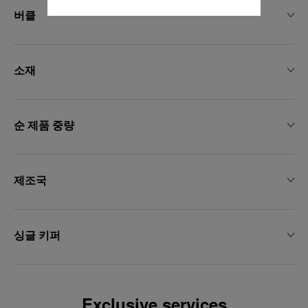
용"을 클릭하십시오.
버클
"모두 거부"를 클릭하시면 기술 쿠키만 사
용하는 데 동의하게 됩니다.
소재
순 제품 중량
제조국
싱글 키퍼
Exclusive services