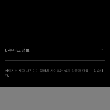
까
예
운
약
부
하
티
기
크
찾
기
E-부티크 정보
이미지는 재고 사진이며 컬러와 사이즈는 실제 상품과 다를 수 있습니
다.