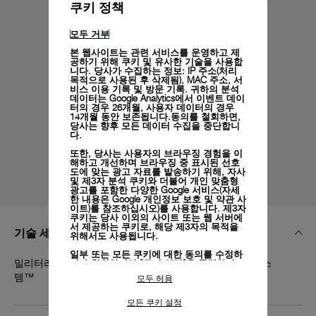
쿠키 정책
모두 거부
본 웹사이트는 관련 서비스를 운영하고 제
공하기 위해 쿠키 및 유사한 기술을 사용합
니다. 당사가 수집하는 정보: IP 주소(처리
목적으로 사용된 후 삭제됨), MAC 주소, 서
비스 이용 기록 및 방문 기록. 귀하의 분석
데이터는 Google Analytics에서 이벤트 데이
터의 경우 26개월, 사용자 데이터의 경우
14개월 동안 보존됩니다.동의를 철회하면,
당사는 향후 모든 데이터 수집을 중단합니
다.
또한, 당사는 사용자의 브라우징 경험을 이
해하고 개선하며 브라우징 중 표시된 선호
도에 맞는 광고 자료를 발송하기 위해, 자사
및 제3자 분석 쿠키와 더불어 개인 맞춤형
광고를 포함한 다양한 Google 서비스(자세
한 내용은
Google 개인정보 보호 및 약관 사
이트)
를 참조하십시오)를 사용합니다. 제3자
쿠키는 당사 이외의 사이트 또는 웹 서버에
서 제공하는 쿠키로, 해당 제3자의 목적을
기술 세부 정보
위해서도 사용됩니다.
일부 또는 모든 쿠키에 대한 동의를 수정하
밀리터리 그린 카우추크, XS, 24/22, PAM 클릭 릴리스 시스
거나 철회하려면 "쿠키 설정"을 클릭하거
나,
개인정보 처리방침
의 "쿠키 및 자동으로
템™
모두 허용
수집하는 정보" 섹션을 참조하여 자세히 알
아보십시오.
모든 쿠키 설정
모든 쿠키의 사용에 동의하시려면 "모두 허