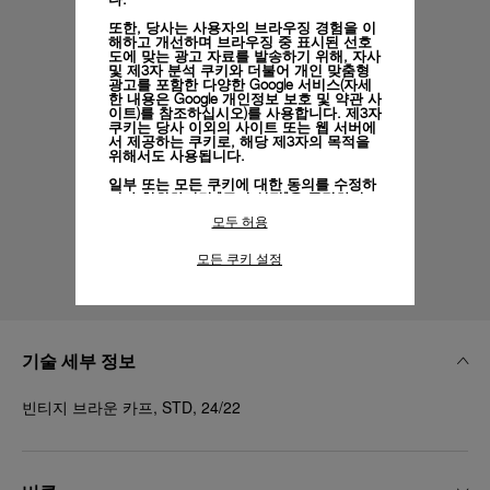
또한, 당사는 사용자의 브라우징 경험을 이
해하고 개선하며 브라우징 중 표시된 선호
도에 맞는 광고 자료를 발송하기 위해, 자사
및 제3자 분석 쿠키와 더불어 개인 맞춤형
광고를 포함한 다양한 Google 서비스(자세
한 내용은
Google 개인정보 보호 및 약관 사
이트)
를 참조하십시오)를 사용합니다. 제3자
쿠키는 당사 이외의 사이트 또는 웹 서버에
서 제공하는 쿠키로, 해당 제3자의 목적을
위해서도 사용됩니다.
일부 또는 모든 쿠키에 대한 동의를 수정하
거나 철회하려면 "쿠키 설정"을 클릭하거
나,
개인정보 처리방침
의 "쿠키 및 자동으로
모두 허용
수집하는 정보" 섹션을 참조하여 자세히 알
아보십시오.
모든 쿠키 설정
Front
Back
모든 쿠키의 사용에 동의하시려면 "모두 허
용"을 클릭하십시오.
"모두 거부"를 클릭하시면 기술 쿠키만 사
용하는 데 동의하게 됩니다.
기술 세부 정보
빈티지 브라운 카프, STD, 24/22