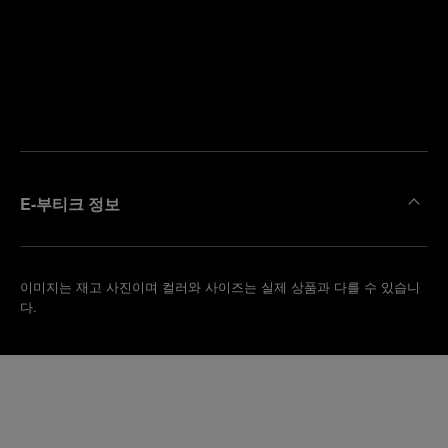
까
예
운
약
부
하
티
기
크
찾
기
E-부티크 정보
이미지는 재고 사진이며 컬러와 사이즈는 실제 상품과 다를 수 있습니
다.