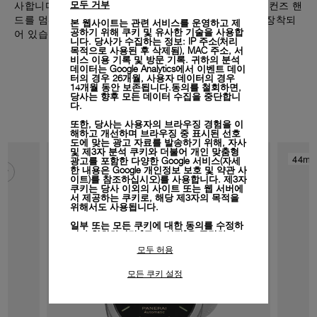
사합니다. 모델에 따라, 크라운을 당기면 밸런스 휠과 세컨즈 핸
모두 거부
드를 멈춰 정확한 시간 설정을 제공하는 메커니즘 또한 장착되
본 웹사이트는 관련 서비스를 운영하고 제
공하기 위해 쿠키 및 유사한 기술을 사용합
어 있습니다.
니다. 당사가 수집하는 정보: IP 주소(처리
목적으로 사용된 후 삭제됨), MAC 주소, 서
비스 이용 기록 및 방문 기록. 귀하의 분석
데이터는 Google Analytics에서 이벤트 데이
터의 경우 26개월, 사용자 데이터의 경우
14개월 동안 보존됩니다.동의를 철회하면,
원하는 시계 만나보기 P.9010
당사는 향후 모든 데이터 수집을 중단합니
다.
또한, 당사는 사용자의 브라우징 경험을 이
해하고 개선하며 브라우징 중 표시된 선호
도에 맞는 광고 자료를 발송하기 위해, 자사
및 제3자 분석 쿠키와 더불어 개인 맞춤형
44mm
44m
광고를 포함한 다양한 Google 서비스(자세
한 내용은
Google 개인정보 보호 및 약관 사
이트)
를 참조하십시오)를 사용합니다. 제3자
쿠키는 당사 이외의 사이트 또는 웹 서버에
서 제공하는 쿠키로, 해당 제3자의 목적을
위해서도 사용됩니다.
일부 또는 모든 쿠키에 대한 동의를 수정하
거나 철회하려면 "쿠키 설정"을 클릭하거
나,
개인정보 처리방침
의 "쿠키 및 자동으로
모두 허용
수집하는 정보" 섹션을 참조하여 자세히 알
아보십시오.
모든 쿠키 설정
모든 쿠키의 사용에 동의하시려면 "모두 허
용"을 클릭하십시오.
"모두 거부"를 클릭하시면 기술 쿠키만 사
용하는 데 동의하게 됩니다.