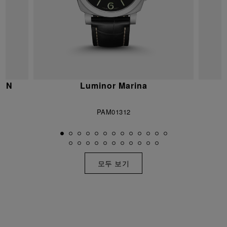
ION
Luminor Marina
PAM01312
모두 보기