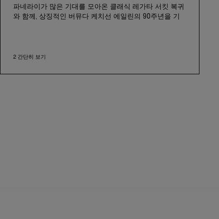
파네라이가 많은 기대를 모아온 클래식 레가타 서킷 복귀
와 함께, 상징적인 버뮤다 케치선 에일린의 90주년을 기
념합니다. 1936년, 스코틀랜드의 명망 높은 조선소 피페
오브 페얼리(Fife of Fairlie)에서 설계 및 건조된 요트 에
일린은, 2006년 안티과에서 심하게 훼손된 상태로 발견되
2 간단히 보기
었습니다. 이 특별한 요트의 가치를 알아본 파네라이는,
과거의 영광을 되살리기 위한 야심찬 복원 여정에 착수했
고, 2009년 에일린을 다시 진수했습니다.
2018년 마지막 출전 이후 처음으로 클래식 레가타 서킷에
모습을 드러내는 이번 복귀는, 세일링 세계와 이어온 파네
라이의 유산을 더욱 굳건히 해줍니다. 2000년 모나코에서
열린 라우레우스 레가타 파네라이 트로피(Laureus
Regatta Panerai Trophy) 후원으로 시작된 파네라이의
세일링 여정은 2005년, 권위 있는 클래식 요트 챌린지
(Panerai Classic Yachts Challenge)를 출범시키며 그 활
동 범위를 더욱 넓혔습니다. 14년간 이어진 이 대회에는
에일린도 2010년부터 참가했습니다.
에일린의 2026 시즌은 5월 15일 이탈리아 비아레조에 위
치한 칸티에레 델 카를로에서 열리는 공식 진수식과 함께
시작됩니다. 이후 에일린은 프렌치 리비에라와 이탈리아,