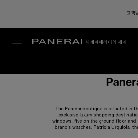
고객님
시계
파네라이의 세계
✕
Panera
The Panerai boutique is situated in t
exclusive luxury shopping destinatio
windows, five on the ground floor and t
brand’s watches. Patricia Urquiola, t
watchmaker, paying heed to its identity