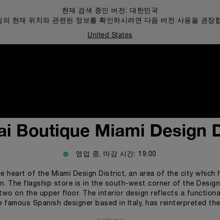
현재 검색 중인 버전:
대한민국
의 현재 위치와 관련된 정보를 확인하시려면 다음 버전 사용을 권장
United States
i Boutique Miami Design D
영업 중, 마감 시간:
19:00
he heart of the Miami Design District, an area of the city which
n. The flagship store is in the south-west corner of the Desig
wo on the upper floor. The interior design reflects a functional,
he famous Spanish designer based in Italy, has reinterpreted th
 and timeless design. The designer has succeeded in respecting 