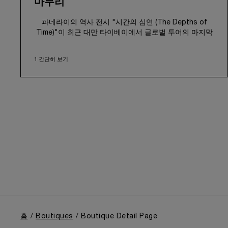
마무리
파네라이의 역사 전시 "시간의 심연 (The Depths of
Time)"이 최근 대만 타이베이에서 글로벌 투어의 마지막
을 장식했습니다. 2026년 6월 12일부터 6월 15일까지 진
행된 이번 전시는 유서 깊은 화산 1914 문화창의산업원구
1 간단히 보기
에서 관람객을 맞이했습니다. 100년이 넘는 역사를 간직
한 이 상징적인 장소는 현지 문화유산과 파네라이의 깊이
있는 서사를 조화롭게 연결하며, 전시를 더욱 돋보이게 해
주었습니다.
전시는 1910년대 초 이탈리아 해군에 장비를 공급하던 시
절부터 이어져 온 파네라이만의 독보적인 헤리티지를 따
라가는 몰입감 있는 여정을 선사했습니다. 또한, 1993년
민간용으로 선보인 첫 Luminor 컬렉션을 통해 군용 기술
력을 일반에 처음 공개했던 브랜드의 중요한 전환점과,
1997년 리치몬트 그룹 인수 이후 이어진 성장의 여정을
함께 조명했습니다.
홈
Boutiques
Boutique Detail Page