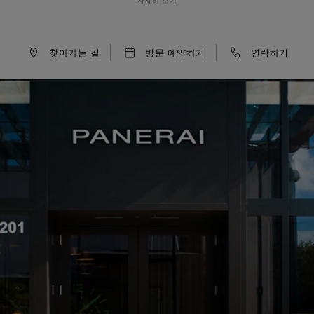
자세히 보기
 between the past and the future. One of the most distinctive e
ks, rings and lamps devised and designed by Patricia Urquiola, 
eliberately designed as a private area for exclusive collector
by contemporary artists and designers as well.
찾아가는 길
방문 예약하기
연락하기