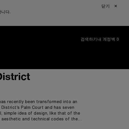
닫기 ✕
합니다.
검색하기
내 계정
백
0
istrict
 has recently been transformed into an
n District’s Palm Court and has seven
 simple idea of design, like that of the
e aesthetic and technical codes of the
tradition with a look that is modern and