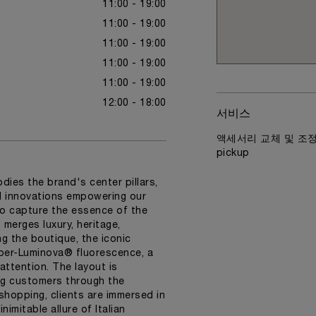
11:00 - 19:00
11:00 - 19:00
11:00 - 19:00
11:00 - 19:00
11:00 - 19:00
12:00 - 18:00
서비스
액세서리 교체 및 조정 ,
pickup
dies the brand's center pillars,
nd innovations empowering our
o capture the essence of the
merges luxury, heritage,
ng the boutique, the iconic
Super-Luminova® fluorescence, a
attention. The layout is
ng customers through the
 shopping, clients are immersed in
imitable allure of Italian