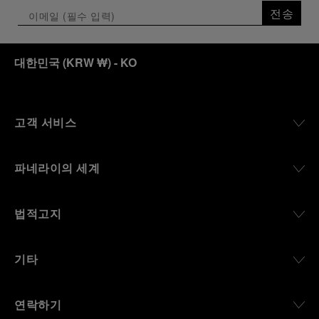
the exhibition offers a pivotal introduction to the
전송
origins of the Family business that would become
an icon of 21st century watchmaking. Visitors will
discover how, here in Florence from 1860, the
대한민국
(
KRW ₩
)
- KO
Panerai family developed across generations two
parallel businesses: the boutique “Orologeria
Svizzera”, a point of reference for watchmaking
culture in the city, and the “G.Panerai & Figlio”
Company, where professional instruments were
고객 서비스
created for the Italian Navy. From this partnership, a
method shaped by real needs emerged: visibility in
darkness, water resistance for the depths,
파네라이의 세계
robustness in extreme conditions, and an extended
power reserve. The very same method continues to
define what Panerai stands for today, through
법적고지
contemporary watches designed for action,
materials manufactured to withstand demanding
environments, functions that support exploration,
기타
and experiences that bring the brand into the lives
of those who move beyond the expected.
연락하기
From Florence and the Panerai family, visitors move
into the atmosphere of a secret military workshop,