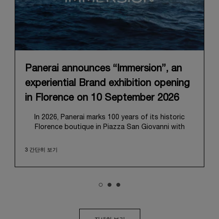
Panerai announces “Immersion”, an
experiential Brand exhibition opening
in Florence on 10 September 2026
In 2026, Panerai marks 100 years of its historic
Florence boutique in Piazza San Giovanni with
“Immersion,” a new exhibition that offers a
contemporary exploration of the Maison’s identity.
3 간단히 보기
Open from September 10 to 19 at Museo Marino
Marini, the exhibition is conceived as an experiential
journey that moves from family workshop to the
sea, inviting visitors to understand Panerai by
experiencing the very conditions and forces that
have shaped Panerai from its origins to today:
purpose, performance, and real-life adventure.