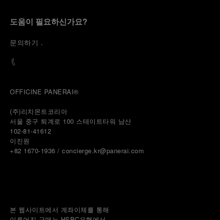
where the foundations of the brand’s technical
expertise take shape. From there, the path
도움이 필요하신가요?
descends into the abyss, an environment of
pressure, darkness, silence, and survival, where the
문
의하기
.
meaning of a professional instrument becomes
immediate and tangible.
The journey then rises toward the surface, where
stories of modern adventurers explore how the
same principles continue to meet new forms of
OFFICINE PANERAI®
challenge: frozen lakes, polar landscapes, jungle
humidity, ocean waves, impact, and endurance. In
(주)리치몬트코리아
these moments, the watch becomes more than an
서울 중구 퇴계로 100 스테이트타워 남산
object of measurement. It becomes a companion in
102-81-41612
situations that demand focus, confidence, and the
이진원 
will to go further.
+82 1670-1936 / concierge.kr@panerai.com
In the final chapter, Panerai enters a world of wind,
water, time, and horizon between the intensity of
sport sailing and the wider rhythm of classic
navigation. Nautical instruments stand side by side
with contemporary chronographs, two expressions
본 웹사이트에서 계좌이체를 통해
of the same will to conquer the open sea: one
이루어진 구매는 HSBC은행에서