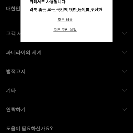
위해서도 사용됩니다.
대한민국
(
KRW ₩
)
- KO
일부 또는 모든 쿠키에 대한 동의를 수정하
거나 철회하려면 "쿠키 설정"을 클릭하거
나,
개인정보 처리방침
의 "쿠키 및 자동으로
모두 허용
수집하는 정보" 섹션을 참조하여 자세히 알
아보십시오.
모든 쿠키 설정
고객 서비스
모든 쿠키의 사용에 동의하시려면 "모두 허
용"을 클릭하십시오.
"모두 거부"를 클릭하시면 기술 쿠키만 사
용하는 데 동의하게 됩니다.
파네라이의 세계
법적고지
기타
연락하기
도움이 필요하신가요?