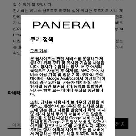
할 수 있게 될 것입니다.
전시회는 베니스 산조르조 마조레 섬에 위치한 조르지오 치니 재
단에서 개최됩니다. 루카 구아다니노(Luca Guadagnino)와 건축
가 니콜로 로즈마리니(Nicolò Rosmarini)가 기획한 호모 파베르
2024는 다양한 예술적 표현을 통해 ‘삶의 여정(The Journey of
Life)’이라는 주제를 경험할 수 있도록 여러분을 초대합니다.
쿠키 정책
티켓을 지금 구매하실 수 있습니다. 티켓 구매에 관한 자세한 정보
는 호모 파베르 공식 웹사이트
www.homofaber.com
를 방문하여
모두 거부
확인하세요.
본 웹사이트는 관련 서비스를 운영하고 제
공하기 위해 쿠키 및 유사한 기술을 사용합
니다. 당사가 수집하는 정보: IP 주소(처리
목적으로 사용된 후 삭제됨), MAC 주소, 서
비스 이용 기록 및 방문 기록. 귀하의 분석
데이터는 Google Analytics에서 이벤트 데이
터의 경우 26개월, 사용자 데이터의 경우
14개월 동안 보존됩니다.동의를 철회하면,
당사는 향후 모든 데이터 수집을 중단합니
파네라이 뉴스레터 구독하기
다.
또한, 당사는 사용자의 브라우징 경험을 이
해하고 개선하며 브라우징 중 표시된 선호
도에 맞는 광고 자료를 발송하기 위해, 자사
및 제3자 분석 쿠키와 더불어 개인 맞춤형
광고를 포함한 다양한 Google 서비스(자세
한 내용은
Google 개인정보 보호 및 약관 사
전송
이트)
를 참조하십시오)를 사용합니다. 제3자
쿠키는 당사 이외의 사이트 또는 웹 서버에
서 제공하는 쿠키로, 해당 제3자의 목적을