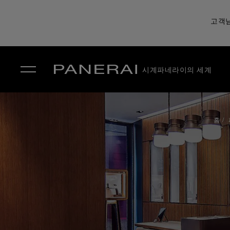
고객님
시계
파네라이의 세계
✕
홈