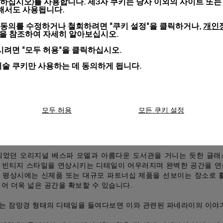
하십시오)를 사용합니다. 제3자 쿠키는 당사 이외의 사이트 또는
변화를 도모하는 파네라이의 핵심 비전은 모듈식으로 구성된 2층 라운지
위해서도 사용됩니다.
코닉한 디자인 제품으로 구성된 화려한 공간이 주위를 환하게 밝히는 
개인
 동의를 수정하거나 철회하려면 "쿠키 설정"을 클릭하거나,
고 절대 빼놓을 수 없는 파네라이의 고급스러운 하이 컴플리케이션과 
션을 참조하여 자세히 알아보십시오.
니다.
상으로 이벤트를 진행하는 경우 빠르게 우아한 다이닝 룸으로 공간을 
려면 "모두 허용"을 클릭하십시오.
다.
기술 쿠키만 사용하는 데 동의하게 됩니다.
도 친근한 분위기의 바 공간이 마련되어 있습니다.
된 바는 부티크 내에서도 가장 돋보이는 곳으로, 카페와 드링크 바로
케이스를 살펴보며 마음에 드는 조합을 찾을 수 있는 회전형 인터랙티
 곡선 디자인의 바를 따라 이어지는 이동식 플랫폼에서는 이탈리아 커
모두 허용
모든 쿠키 설정
별한 경험을 누릴 수 있습니다.
세계의 다양한 10가지 원두가 담긴 10개의 컨테이너가 있습니다. 이
에서 하나의 예술 작품으로 거듭납니다.
시되었던 오리지널 베스파 모델과 아름다운 도서관을 거니는 듯한 글래
 빈티지 스타일을 연상시키는 디테일이 어우러지며 완벽한 공간을 연
 평상시에는 신제품 또는 대규모 파트너십 제품을 선보이는 장소로 활
어 더욱 넓은 공간을 확보할 수 있습니다.
는 잠망경 형태의 디테일을 들여다보면 이와 관련된 파네라이의 이야기