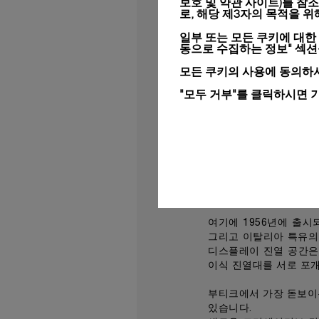
보호 및 약관 사이트)
를 참조
지속 가능한 제작 및 
로, 해당 제3자의 목적을 
이탈리아의 가구와 아이
일부 또는 모든 쿠키에 대한
과 디자인 서적, 그리
동으로 수집하는 정보" 섹
매력을 더해주는 공간입
또한 언론 및 고객을 대
모든 쿠키의 사용에 동의하시
조를 지니고 있기도 합니
"모두 거부"를 클릭하시면 
부티크에는 라운지 외에
아르 데코 스타일로 완성
론 고객들이 스트랩과 
인 공간이기도 합니다.
아페르티보를 즐기는 특
바의 하단 구조에는 전 
과도 같은 커피는 이곳
여기에 1956년에 출
그리고 이탈리아 특유의
디스플레이 진열 공간은
이식 진열대를 서로 포개
부티크에서 가장 돋보이
있습니다.