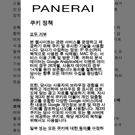
스틸 소재로 제작된 케이스에는 스크류백과 양각으로 눈금이 새겨
진 단방향 회전 베젤, 브랜드 고유의 전설적인 독점 크라운 보호
장치가 탑재되어 있습니다.
쿠키 정책
정확성과 정밀성에 대한 엄격한 기준을 준수하며, 심해 잠수에 적
모두 거부
합하도록 제작된 정밀 장치의 핵심적 요소를 모두 갖춘 새로운 섭
머저블 베르데 밀리테어 - 42mm(PAM01055)는 최신 P.900 기계
본 웹사이트는 관련 서비스를 운영하고 제
공하기 위해 쿠키 및 유사한 기술을 사용합
식 칼리버를 장착하고 있습니다.
니다. 당사가 수집하는 정보: IP 주소(처리
절제된 직경과 두께를 갖춘 오토매틱 무브먼트로, 브랜드에서 요
목적으로 사용된 후 삭제됨), MAC 주소, 서
비스 이용 기록 및 방문 기록. 귀하의 분석
구되는 최소한의 기술적 요건인 3일간의 파워 리저브와 날짜 표시
데이터는 Google Analytics에서 이벤트 데이
기능을 제공합니다.
터의 경우 26개월, 사용자 데이터의 경우
14개월 동안 보존됩니다.동의를 철회하면,
기계식 칼리버는 높은 수준의 효율성과 내구성을 갖추고 있으며,
당사는 향후 모든 데이터 수집을 중단합니
뉘샤텔에 위치한 파네라이 매뉴팩처에서 전적으로 개발 및 제작되
다.
었습니다.
또한, 당사는 사용자의 브라우징 경험을 이
해하고 개선하며 브라우징 중 표시된 선호
도에 맞는 광고 자료를 발송하기 위해, 자사
및 제3자 분석 쿠키와 더불어 개인 맞춤형
30bar(약 300m 깊이) 방수 기능을 제공하는 새로운 섭머저블 베
광고를 포함한 다양한 Google 서비스(자세
한 내용은
Google 개인정보 보호 및 약관 사
르데 밀리테어 - 42mm는 모델명과 같은 컬러의
이트)
를 참조하십시오)를 사용합니다. 제3자
쿠키는 당사 이외의 사이트 또는 웹 서버에
러버 스트랩을 장착하고 있습니다.
서 제공하는 쿠키로, 해당 제3자의 목적을
벨크로 잠금장치와 티타늄 루프가 달린 블랙 색상의 최첨단 방수
위해서도 사용됩니다.
소재의 추가 스트랩과 스트랩 교체용 특수 도구, 버클 제거용 스크
일부 또는 모든 쿠키에 대한 동의를 수정하
류드라이버가 함께 제공됩니다.
거나 철회하려면 "쿠키 설정"을 클릭하거