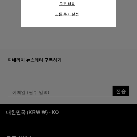
나,
개인정보 처리방침
의 "쿠키 및 자동으로
모두 허용
수집하는 정보" 섹션을 참조하여 자세히 알
아보십시오.
모든 쿠키 설정
모든 쿠키의 사용에 동의하시려면 "모두 허
자세히 보기
용"을 클릭하십시오.
"모두 거부"를 클릭하시면 기술 쿠키만 사
용하는 데 동의하게 됩니다.
파네라이 뉴스레터 구독하기
전송
대한민국
(
KRW ₩
)
- KO