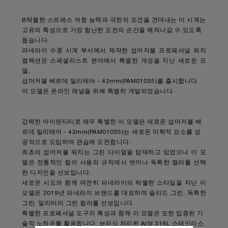
B탁월한 스트레스 저항 능력과 극한의 조건을 견뎌내는 이 시계는
고유의 특성으로 가장 험난한 도전의 순간을 헤쳐나갈 수 있도록
돕습니다.
파네라이 수중 시계 부서에서 제작한 섭머저블 프로페셔널 워치
컬렉션은 스페셜리스트 분야에서 특별한 개성을 지닌 새로운 모
델,
섭머저블 베르데 밀리테어 - 42mm(PAM01055)를 출시합니다.
이 모델은 온라인 채널을 위해 특별히 개발되었습니다.
강력한 아이덴티티로 매우 특별한 이 모델은 새로운 섭머저블 베
르데 밀리테어 - 42mm(PAM01055)는 새로운 미학적 요소를 성
공적으로 도입하며 관습에 도전합니다.
최초의 섭머저블 워치는 그린 다이얼을 탑재하고 있었으나 이 모
델은 전통적인 컬러 사용의 규칙에서 벗어나 독특한 컬러를 선택
한 디자인을 선보입니다.
새로운 시도와 함께 여전히 파네라이의 탁월한 스타일을 지닌 이
모델은 2019년 파네라이 브랜드를 대표하며 솔리드 그린, 독특한
그린, 밀리터리 그린 컬러를 선보입니다.
특별한 프로페셔널 도구의 특성과 함께 이 모델은 또한 입증된 기
술적 노하우를 활용합니다. 브러싱 처리된 AISI 316L 스테인리스