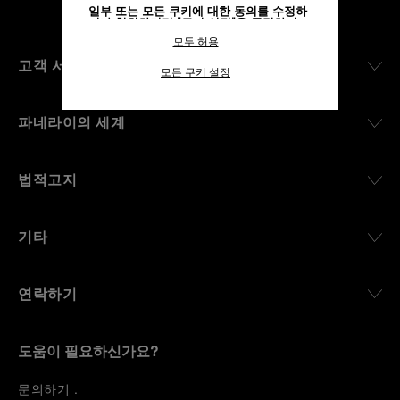
일부 또는 모든 쿠키에 대한 동의를 수정하
거나 철회하려면 "쿠키 설정"을 클릭하거
나,
개인정보 처리방침
의 "쿠키 및 자동으로
모두 허용
수집하는 정보" 섹션을 참조하여 자세히 알
아보십시오.
고객 서비스
모든 쿠키 설정
모든 쿠키의 사용에 동의하시려면 "모두 허
용"을 클릭하십시오.
"모두 거부"를 클릭하시면 기술 쿠키만 사
파네라이의 세계
용하는 데 동의하게 됩니다.
법적고지
기타
연락하기
도움이 필요하신가요?
문
의하기
.