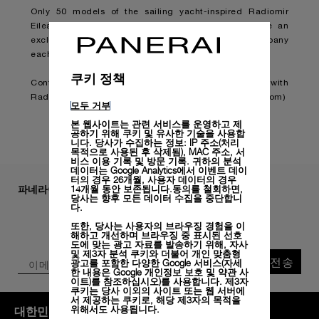
Only 50 models of the sailing yacht-inspired Radiomir
Eilean Experience Edition will be created, alongside an
exclusive collection of 50 NFT artworks that will accompany
each purchase of this limited-edition watch.
쿠키 정책
Continue reading on:
Panerai launches NFT initiative with
Radiomir Eilean Experience Edition (boatinternational.com)
모두 거부
본 웹사이트는 관련 서비스를 운영하고 제
공하기 위해 쿠키 및 유사한 기술을 사용합
니다. 당사가 수집하는 정보: IP 주소(처리
목적으로 사용된 후 삭제됨), MAC 주소, 서
비스 이용 기록 및 방문 기록. 귀하의 분석
데이터는 Google Analytics에서 이벤트 데이
터의 경우 26개월, 사용자 데이터의 경우
파네라이 뉴스레터 구독하기
14개월 동안 보존됩니다.동의를 철회하면,
당사는 향후 모든 데이터 수집을 중단합니
다.
또한, 당사는 사용자의 브라우징 경험을 이
해하고 개선하며 브라우징 중 표시된 선호
도에 맞는 광고 자료를 발송하기 위해, 자사
및 제3자 분석 쿠키와 더불어 개인 맞춤형
전송
광고를 포함한 다양한 Google 서비스(자세
한 내용은
Google 개인정보 보호 및 약관 사
이트)
를 참조하십시오)를 사용합니다. 제3자
쿠키는 당사 이외의 사이트 또는 웹 서버에
서 제공하는 쿠키로, 해당 제3자의 목적을
대한민국
(
KRW ₩
)
- KO
위해서도 사용됩니다.