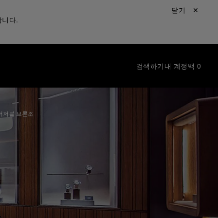
닫기 ✕
합니다.
검색하기
내 계정
백
0
섭머저블 브론조