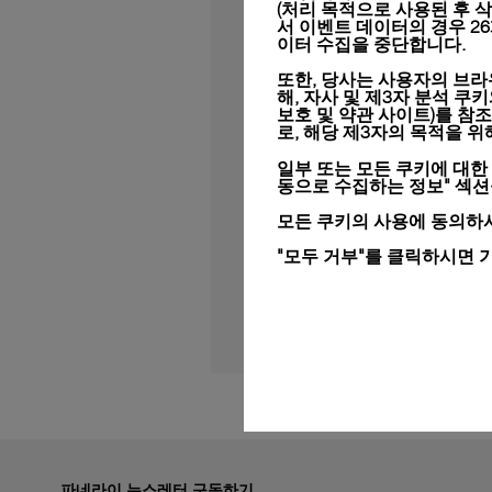
(처리 목적으로 사용된 후 삭제됨
서 이벤트 데이터의 경우 2
이터 수집을 중단합니다.
또한, 당사는 사용자의 브라
해, 자사 및 제3자 분석 쿠
보호 및 약관 사이트)
를 참조
동영상 보기
로, 해당 제3자의 목적을 
일부 또는 모든 쿠키에 대한
지금껏 본 적 없는 브론
동으로 수집하는 정보" 섹
알렉산더 린츠(Alexande
모든 쿠키의 사용에 동의하시
새로운 아이콘이 탄생하는 
"모두 거부"를 클릭하시면 
파네라이 뉴스레터 구독하기