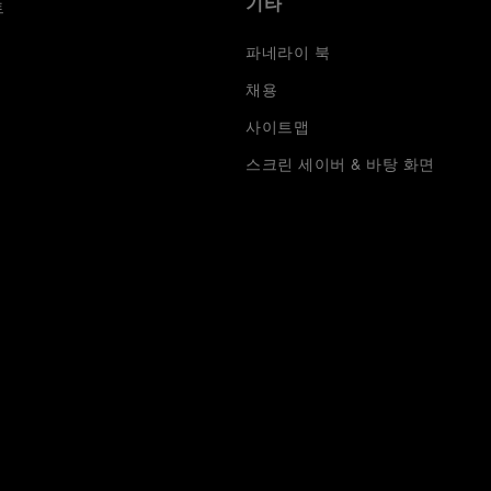
기타
트
파네라이 북
채용
사이트맵
스크린 세이버 & 바탕 화면