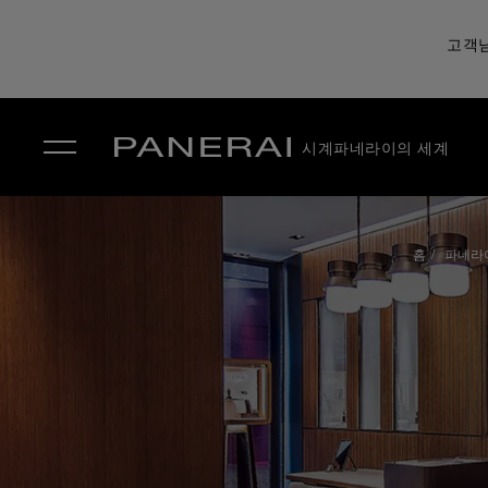
고객님
시계
파네라이의 세계
✕
홈
파네라