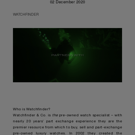
02 December 2020
WATCHFINDER
Unmute
Remaining
Loaded
:
Progress
:
0%
0%
Time
Who is Watchfinder?
Watchfinder & Co. is
the
pre-owned watch specialist – with
nearly 20 years’ part exchange experience they are the
premier resource from which to buy, sell and part-exchange
pre-owned luxury watches. In 2002 they created the