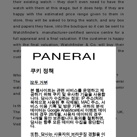
their existing watch – they don’t even need to have the
watch with them at this stage, but it does help. If they are
happy with the estimated price range given to them in
store, they will be asked to bring the watch, and any box
and papers they have, into the boutique so it can be sent to
Watchfinder’s manufacturer-certified service centre for a
full appraisal and a final valuation. If the customer is happy
with the final valuation, Watchfinder & Co. will buy their
watch from them and put its purchase price towards the
customer’s new Panerai. All very quick and simple.
쿠키 정책
Which watches can a customer choose for their trade in?
모두 거부
The part exchange service applies to all new Panerai
watches whether that’s a Luminor, Luminor Due, Radiomir
본 웹사이트는 관련 서비스를 운영하고 제
공하기 위해 쿠키 및 유사한 기술을 사용합
and Submersible.
니다. 당사가 수집하는 정보: IP 주소(처리
목적으로 사용된 후 삭제됨), MAC 주소, 서
비스 이용 기록 및 방문 기록. 귀하의 분석
Is this happening at all Panerai boutiques?
데이터는 Google Analytics에서 이벤트 데이
The service is available in Panerai boutiques across the UK,
터의 경우 26개월, 사용자 데이터의 경우
14개월 동안 보존됩니다.동의를 철회하면,
France, Germany, Switzerland, the USA and Hong Kong.
당사는 향후 모든 데이터 수집을 중단합니
Visit
www.panerai.com
to find your nearest boutique.
다.
또한, 당사는 사용자의 브라우징 경험을 이