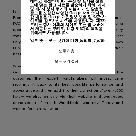
해하고 개선하며 브라우징 중 표시된 선호
도에 맞는 광고 자료를 발송하기 위해, 자사
및 제3자 분석 쿠키와 더불어 개인 맞춤형
Is the trade in watch limited to specific brands?
광고를 포함한 다양한 Google 서비스(자세
한 내용은
Google 개인정보 보호 및 약관 사
From Rolex, Patek Philippe and Cartier to Audemars Piguet,
이트)
를 참조하십시오)를 사용합니다. 제3자
쿠키는 당사 이외의 사이트 또는 웹 서버에
IWC and Jaeger-LeCoultre; this new part exchange service
서 제공하는 쿠키로, 해당 제3자의 목적을
applies to an extremely wide variety of pre-owned luxury
위해서도 사용됩니다.
watches (predominantly those manufactured within the last
일부 또는 모든 쿠키에 대한 동의를 수정하
25 years). If a customer is unsure whether a watch they own
거나 철회하려면 "쿠키 설정"을 클릭하거
나,
개인정보 처리방침
의 "쿠키 및 자동으로
is suitable for the trade in service they can contact their
모두 허용
수집하는 정보" 섹션을 참조하여 자세히 알
nearest Panerai team and ask.
아보십시오.
모든 쿠키 설정
모든 쿠키의 사용에 동의하시려면 "모두 허
What happens with the watches that are traded in?
용"을 클릭하십시오.
Once Watchfinder has purchased the watch from the
"모두 거부"를 클릭하시면 기술 쿠키만 사
customer, their expert watchmakers will invest time
용하는 데 동의하게 됩니다.
returning it back to its best possible performance and
appearance and then add it to their collection of over 4,000
luxury watches on sale via their website and boutiques,
alongside a 12 month Watchfinder warranty. Ready and
waiting for its new owner.